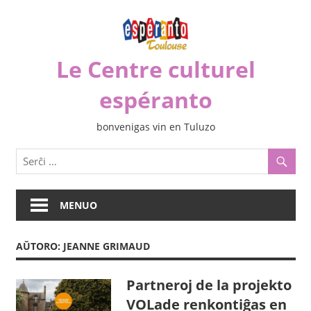
Iri
rekte
al
Le Centre culturel
la
enhavo
espéranto
bonvenigas vin en Tuluzo
MENUO
AŬTORO:
JEANNE GRIMAUD
Partneroj de la projekto
VOLade renkontiĝas en