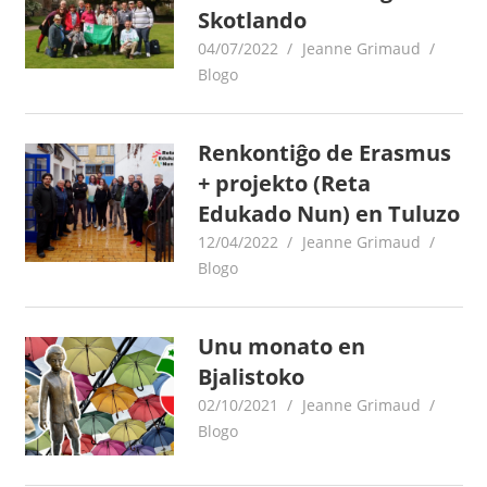
Skotlando
04/07/2022
Jeanne Grimaud
Blogo
Renkontiĝo de Erasmus
+ projekto (Reta
Edukado Nun) en Tuluzo
12/04/2022
Jeanne Grimaud
Blogo
Unu monato en
Bjalistoko
02/10/2021
Jeanne Grimaud
Blogo