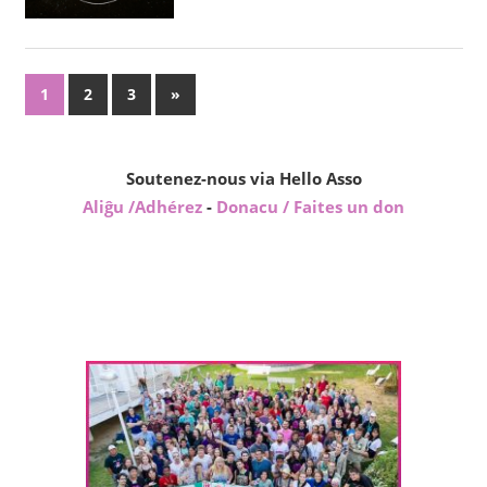
Paĝnumerado
Sekvaj
1
2
3
»
afiŝoj
por
afiŝoj
Soutenez-nous via Hello Asso
Aliĝu /Adhérez
-
Donacu / Faites un don