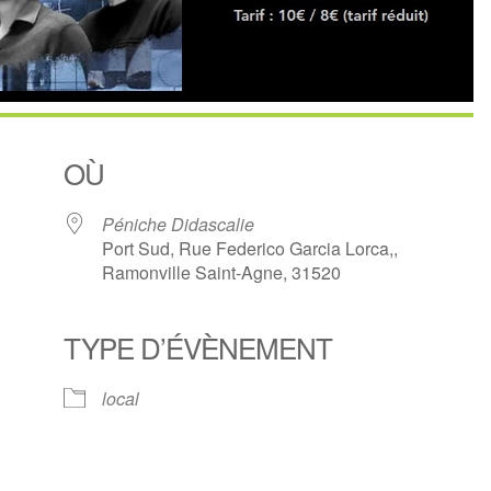
OÙ
Péniche Didascalie
Port Sud, Rue Federico Garcia Lorca,,
Ramonville Saint-Agne, 31520
TYPE D’ÉVÈNEMENT
drier Google
iCalendar
Of
local