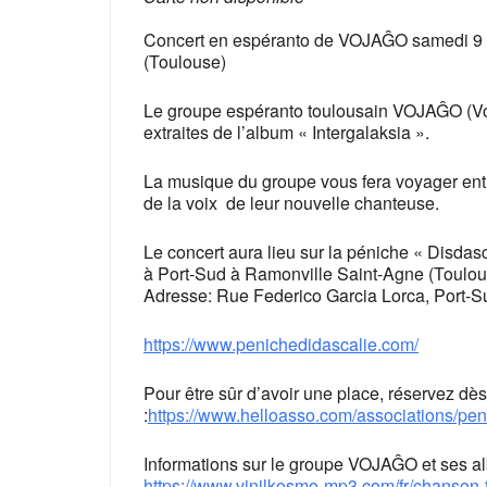
Concert en espéranto de VOJAĜO samedi 9 
(Toulouse)
Le groupe espéranto toulousain VOJAĜO (Voy
extraites de l’album « Intergalaksia ».
La musique du groupe vous fera voyager entre
de la voix de leur nouvelle chanteuse.
Le concert aura lieu sur la péniche « Disdasc
à Port-Sud à Ramonville Saint-Agne (Toulou
Adresse: Rue Federico Garcia Lorca, Port-S
https://www.penichedidascalie.com/
Pour être sûr d’avoir une place, réservez dè
:
https://www.helloasso.com/associations/pe
Informations sur le groupe VOJAĜO et ses a
https://www.vinilkosmo-mp3.com/fr/chanson-t