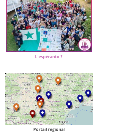
L'espéranto ?
fice 365
Outlook Live
Portail régional