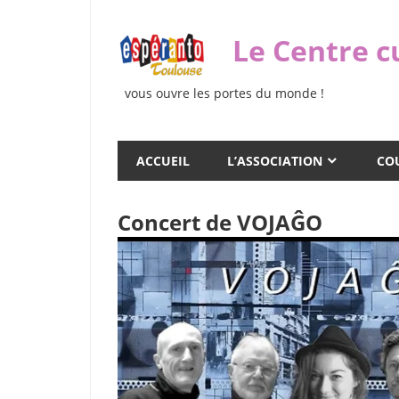
Skip
to
Le Centre c
content
vous ouvre les portes du monde !
ACCUEIL
L’ASSOCIATION
COU
Concert de VOJAĜO