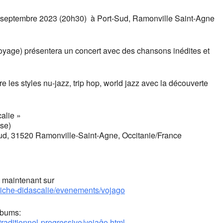
septembre 2023 (20h30) à Port-Sud, Ramonville Saint-Agne
age) présentera un concert avec des chansons inédites et
 les styles nu-jazz, trip hop, world jazz avec la découverte
alie »
se)
ud, 31520 Ramonville-Saint-Agne, Occitanie/France
s maintenant sur
niche-didascalie/evenements/vojago
lbums:
raditionnel-progressive/vojaĝo.html