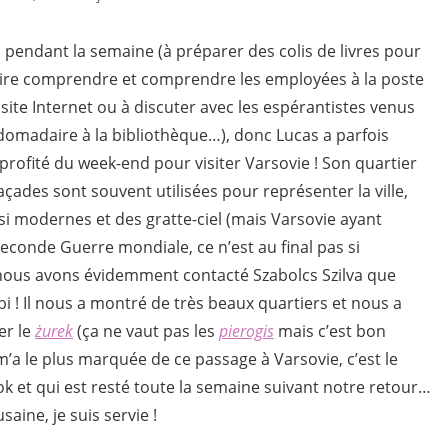
n pendant la semaine (à préparer des colis de livres pour
aire comprendre et comprendre les employées à la poste
e site Internet ou à discuter avec les espérantistes venus
domadaire à la bibliothèque…), donc Lucas a parfois
 profité du week-end pour visiter Varsovie ! Son quartier
çades sont souvent utilisées pour représenter la ville,
ssi modernes et des gratte-ciel (mais Varsovie ayant
conde Guerre mondiale, ce n’est au final pas si
 nous avons évidemment contacté Szabolcs Szilva que
 ! Il nous a montré de très beaux quartiers et nous a
er le
żurek
(ça ne vaut pas les
pierogis
mais c’est bon
 le plus marquée de ce passage à Varsovie, c’est le
tok et qui est resté toute la semaine suivant notre retour…
saine, je suis servie !