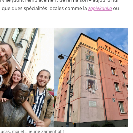
 ville (dont l’emplacement de la maison – aujourd’hui
 à quelques spécialités locales comme la
zapiekanka
ou
 Lucas, moi et… jeune Zamenhof !