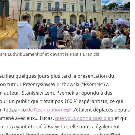
ntre Ludwik Zamenhof et devant le Palais Branicki
 lieu quelques jours plus tard la présentation du
mon tuteur Przemysław Wierzbowski (“Pŝemek”) à
on auteur, Stanisław Lem. Pŝemek a répondu à des
pour un public qui n’était pas 100 % espérantiste, ce qui
ta Rodzianko
de l’association E@I
s’étaient déplacés depuis
 emmené avec eux… Lucas,
que vous connaissez bien
et qui
orota ayant étudié à Białystok, elle nous a également