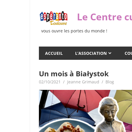
Skip
to
Le Centre c
content
vous ouvre les portes du monde !
ACCUEIL
L’ASSOCIATION
COU
Un mois à Białystok
02/10/2021
Jeanne Grimaud
Blog