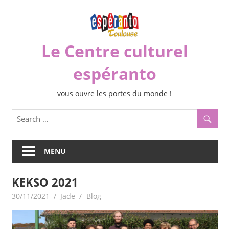
Skip
to
content
Le Centre culturel
espéranto
vous ouvre les portes du monde !
MENU
KEKSO 2021
30/11/2021
Jade
Blog