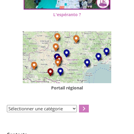
L'espéranto ?
Portail régional
Sélectionner
une
catégorie