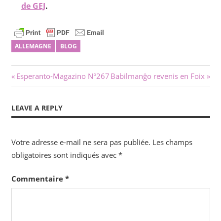
de GEJ
.
ALLEMAGNE
BLOG
Navigation
Previous
Next
Esperanto-Magazino N°267
Babilmanĝo revenis en Foix
Post:
Post:
de
LEAVE A REPLY
l’article
Votre adresse e-mail ne sera pas publiée.
Les champs
obligatoires sont indiqués avec
*
Commentaire
*