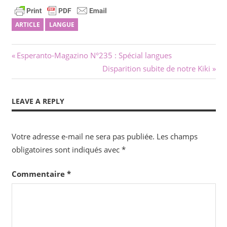
ARTICLE
LANGUE
Navigation
Previous
Esperanto-Magazino N°235 : Spécial langues
Post:
Next
Disparition subite de notre Kiki
de
Post:
l’article
LEAVE A REPLY
Votre adresse e-mail ne sera pas publiée.
Les champs
obligatoires sont indiqués avec
*
Commentaire
*