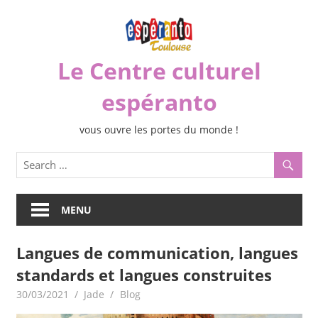
Skip
to
content
Le Centre culturel
espéranto
vous ouvre les portes du monde !
MENU
Langues de communication, langues
standards et langues construites
30/03/2021
Jade
Blog