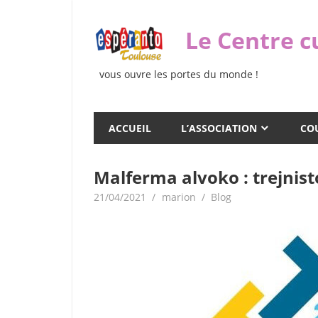
Skip
to
Le Centre c
content
vous ouvre les portes du monde !
ACCUEIL
L’ASSOCIATION
COU
Malferma alvoko : trejnisto
21/04/2021
marion
Blog