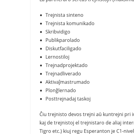
Trejnista sinteno
Trejnista komunikado
Skribvidigo
Publikparolado
Diskutfaciligado
Lernostiloj
Trejnadprojektado
Trejnadliverado
Aktivaĵmastrumado
Plonĝlernado
Posttrejnadaj taskoj
Ĉiu trejnisto devos trejni aŭ kuntrejni pri 
kaj de trejnistoj el trejnistaro de aliaj i
Tigro etc.) kiuj regu Esperanton je C1-niv