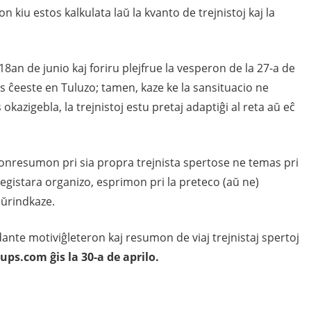
kiu estos kalkulata laŭ la kvanto de trejnistoj kaj la
 18an de junio kaj foriru plejfrue la vesperon de la 27-a de
 ĉeeste en Tuluzo; tamen, kaze ke la sansituacio ne
okazigebla, la trejnistoj estu pretaj adaptiĝi al reta aŭ eĉ
eronresumon pri sia propra trejnista spertose ne temas pri
egistara organizo, esprimon pri la preteco (aŭ ne)
aŭrindkaze.
dante motiviĝleteron kaj resumon de viaj trejnistaj spertoj
roups.com
ĝis la 30-a de aprilo.