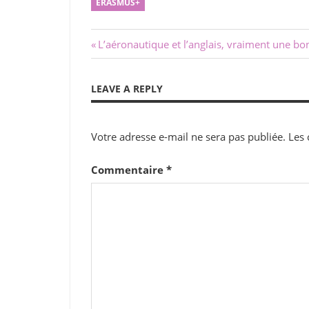
ERASMUS+
Navigation
Previous
L’aéronautique et l’anglais, vraiment une bo
Post:
de
LEAVE A REPLY
l’article
Votre adresse e-mail ne sera pas publiée.
Les 
Commentaire
*