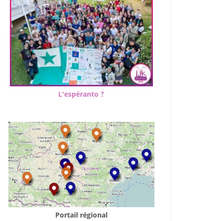
L'espéranto ?
Portail régional