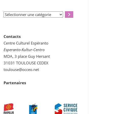
Sélectionner
une
catégorie
Contacts
Centre Culturel Espéranto
Esperanto-Kultur-Centro
MDA, 3 place Guy Hersant
31031 TOULOUSE CEDEX
toulouse@occeo.net
Partenaires