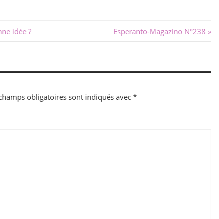
Next
nne idée ?
Esperanto-Magazino N°238
Post:
champs obligatoires sont indiqués avec
*