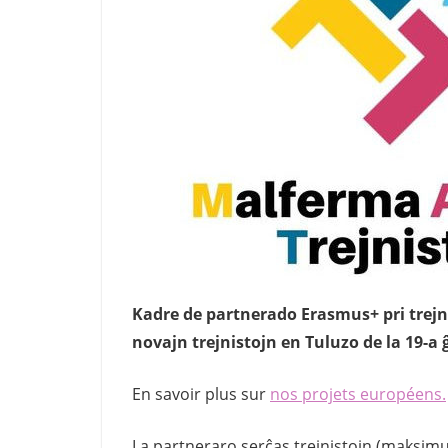
Kadre de partnerado Erasmus+ pri trejn
novajn trejnistojn en Tuluzo de la 19-a ĝ
En savoir plus sur
nos projets européens.
La partneraro serĉas trejnistojn (maksimum