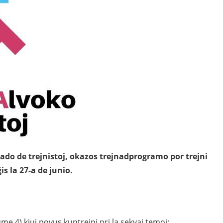
ado de trejnistoj, okazos trejnadprogramo por trejni
is la 27-a de junio.
e 4) kiuj povus kuntrejni pri la sekvaj temoj: