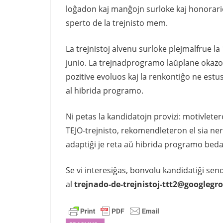
loĝadon kaj manĝojn surloke kaj honorarion 
sperto de la trejnisto mem.
La trejnistoj alvenu surloke plejmalfrue la
junio. La trejnadprogramo laŭplane okazos
pozitive evoluos kaj la renkontiĝo ne estus 
al hibrida programo.
Ni petas la kandidatojn provizi: motivlet
TEJO-trejnisto, rekomendleteron el sia ner
adaptiĝi je reta aŭ hibrida programo bed
Se vi interesiĝas, bonvolu kandidatiĝi sen
al
trejnado-de-trejnistoj-ttt2@googleg