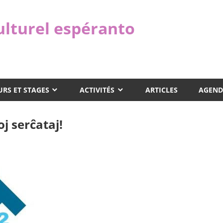
ulturel espéranto
RS ET STAGES
ACTIVITÉS
ARTICLES
AGEND
j serĉataj!