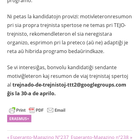
programo.
Ni petas la kandidatojn provizi: motivleteronresumon
pri sia propra trejnista spertose ne temas pri TEJO-
trejnisto, rekomendleteron el sia neregistara
organizo, esprimon pri la preteco (aŭ ne) adaptiĝi je
reta aŭ hibrida programo bedaŭrindkaze.
Se vi interesiĝas, bonvolu kandidatiĝi sendante
motiviĝleteron kaj resumon de viaj trejnistaj spertoj
al
trejnado-de-trejnistoj-ttt2@googlegroups.com
ĝis la 30-a de aprilo.
ERASMUS+
Navigado
Antaŭa
Sekva
Esperanto-Magazino N°237
Esperanto-Magazino n°238