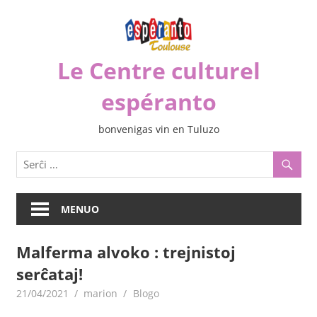
Iri
rekte
al
Le Centre culturel
la
enhavo
espéranto
bonvenigas vin en Tuluzo
MENUO
Malferma alvoko : trejnistoj
serĉataj!
21/04/2021
marion
Blogo