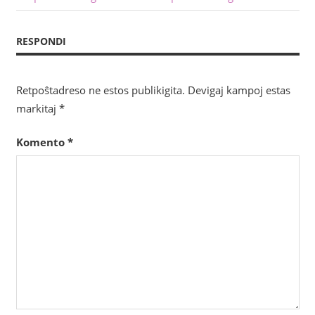
afiŝo:
afiŝo:
tra
RESPONDI
afiŝoj
Retpoŝtadreso ne estos publikigita.
Devigaj kampoj estas
markitaj
*
Komento
*