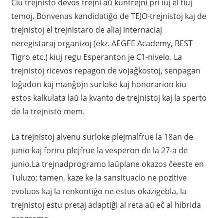
Ĉiu trejnisto devos trejni aŭ kuntrejni pri iuj el tiuj
temoj. Bonvenas kandidatiĝo de TEJO-trejnistoj kaj de
trejnistoj el trejnistaro de aliaj internaciaj
neregistaraj organizoj (ekz. AEGEE Academy, BEST
Tigro etc.) kiuj regu Esperanton je C1-nivelo. La
trejnistoj ricevos repagon de vojaĝkostoj, senpagan
loĝadon kaj manĝojn surloke kaj honorarion kiu
estos kalkulata laŭ la kvanto de trejnistoj kaj la sperto
de la trejnisto mem.
La trejnistoj alvenu surloke plejmalfrue la 18an de
junio kaj foriru plejfrue la vesperon de la 27-a de
junio.La trejnadprogramo laŭplane okazos ĉeeste en
Tuluzo; tamen, kaze ke la sansituacio ne pozitive
evoluos kaj la renkontiĝo ne estus okazigebla, la
trejnistoj estu pretaj adaptiĝi al reta aŭ eĉ al hibrida