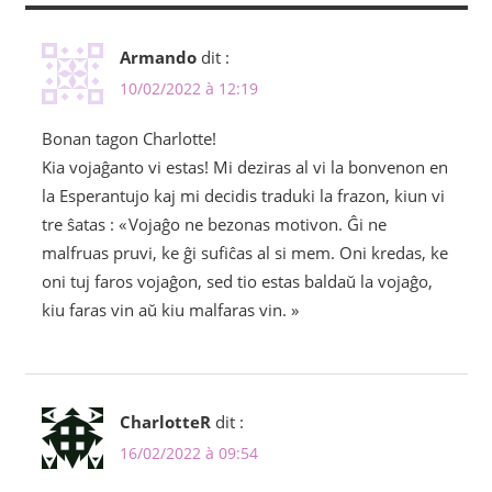
Armando
dit :
10/02/2022 à 12:19
Bonan tagon Charlotte!
Kia vojaĝanto vi estas! Mi deziras al vi la bonvenon en
la Esperantujo kaj mi decidis traduki la frazon, kiun vi
tre ŝatas : « Vojaĝo ne bezonas motivon. Ĝi ne
malfruas pruvi, ke ĝi sufiĉas al si mem. Oni kredas, ke
oni tuj faros vojaĝon, sed tio estas baldaŭ la vojaĝo,
kiu faras vin aŭ kiu malfaras vin. »
CharlotteR
dit :
16/02/2022 à 09:54