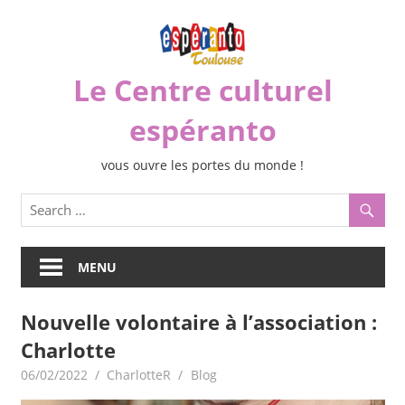
Skip
to
content
Le Centre culturel
espéranto
vous ouvre les portes du monde !
MENU
Nouvelle volontaire à l’association :
Charlotte
06/02/2022
CharlotteR
Blog