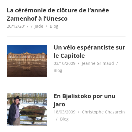
La cérémonie de clôture de l’année
Zamenhof à l’Unesco
20/12/2017
Jade
Blog
Un vélo espérantiste sur
le Capitole
03/10/2009
Jeanne Grimaud
Blog
En Bjalistoko por unu
jaro
18/03/2009
Christophe Chazarein
Blog