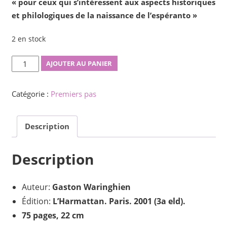
« pour ceux qui s’intéressent aux aspects historiques
et philologiques de la naissance de l’espéranto »
2 en stock
quantité
AJOUTER AU PANIER
de
ABC
Catégorie :
Premiers pas
d'espéranto
à
Description
l'usage
de
ceux
Description
qui
aiment
Auteur:
Gaston Waringhien
les
Édition:
L’Harmattan. Paris. 2001 (3a eld).
lettres
75 pages, 22 cm