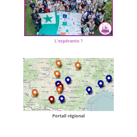
L'espéranto ?
Portail régional