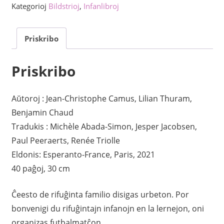
kvanto
Kategorioj
Bildstrioj
,
Infanlibroj
Priskribo
Priskribo
Aŭtoroj : Jean-Christophe Camus, Lilian Thuram,
Benjamin Chaud
Tradukis : Michèle Abada-Simon, Jesper Jacobsen,
Paul Peeraerts, Renée Triolle
Eldonis: Esperanto-France, Paris, 2021
40 paĝoj, 30 cm
Ĉeesto de rifuĝinta familio disigas urbeton. Por
bonvenigi du rifuĝintajn infanojn en la lernejon, oni
organizas futbalmatĉon.