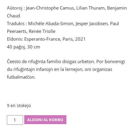
Aŭtoroj : Jean-Christophe Camus, Lilian Thuram, Benjamin
Chaud
Tradukis : Michèle Abada-Simon, Jesper Jacobsen, Paul
Peeraerts, Renée Triolle
Eldonis: Esperanto-France, Paris, 2021
40 paĝoj, 30 cm
Ĉeesto de rifuĝinta familio disigas urbeton. Por bonvenigi
du rifuĝintajn infanojn en la lernejon, oni organizas
futbalmatĉon.
9 en stokejo
Ĉiuj
ALDONI AL KORBO
superherooj