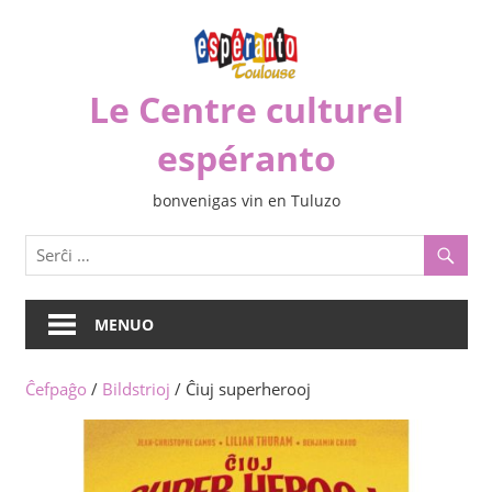
Iri
rekte
al
Le Centre culturel
la
enhavo
espéranto
bonvenigas vin en Tuluzo
MENUO
Ĉefpaĝo
/
Bildstrioj
/ Ĉiuj superherooj