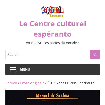
Skip
to
content
Le Centre culturel
espéranto
vous ouvre les portes du monde !
MENU
Accueil
/
Prose originale
/ Ĉu vi konas Blaise Cendrars?