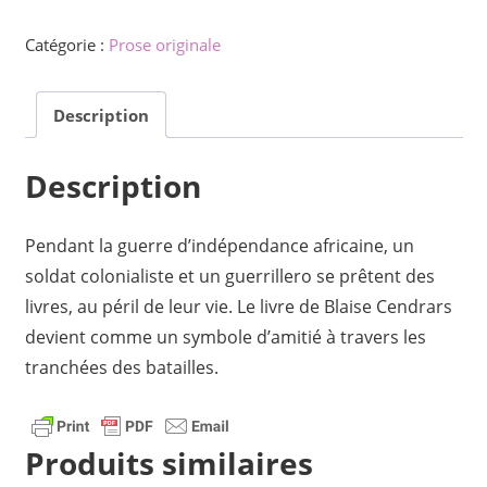
de
Ĉu
Catégorie :
Prose originale
vi
konas
Description
Blaise
Cendrars?
Description
Pendant la guerre d’indépendance africaine, un
soldat colonialiste et un guerrillero se prêtent des
livres, au péril de leur vie.
Le livre de Blaise Cendrars
devient comme un symbole d’amitié à travers les
tranchées des batailles.
Produits similaires