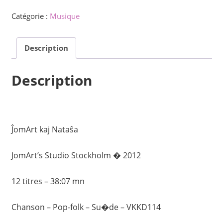
La
Catégorie :
Musique
arĝenta
albumo
Description
-
Collection
Description
ĴomArtaĵoj
ĴomArt kaj Nataŝa
JomArt’s Studio Stockholm � 2012
12 titres – 38:07 mn
Chanson – Pop-folk – Su�de – VKKD114