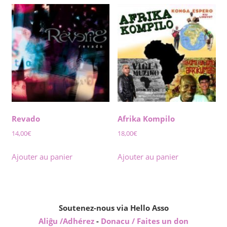
Revado
Afrika Kompilo
14,00
€
18,00
€
Ajouter au panier
Ajouter au panier
Soutenez-nous via Hello Asso
Aliĝu /Adhérez
-
Donacu / Faites un don