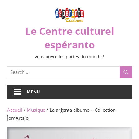
Skip
to
content
Le Centre culturel
espéranto
vous ouvre les portes du monde !
MENU
Accueil
/
Musique
/ La arĝenta albumo – Collection
ĴomArtaĵoj