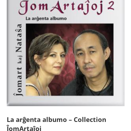
La arĝenta albumo – Collection
ĴomArtaĵoj