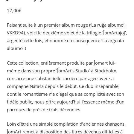
17,00
€
Faisant suite à un premier album rouge (‘La ruĝa albumo’,
VKKD94), voici le deuxième volet de la trilogie ‘ĴomArtaĵoj’,
argenté cette fois, et nommé en conséquence ‘La arĝenta
albumo’ !
Cette collection, entièrement produite par Ĵomart lui-
même dans son propre ‘ĴomArt’s Studio’ à Stockholm,
consacre une substantielle carrière partagée avec sa
compagne Nataŝa depuis le début. Ce duo inséparable,
dont le romantisme n’a d’égal que sa complicité avec son
fidèle public, nous offre aujourd’hui l’essence même d’un
parcours de près de trois décennies.
Loin d’être une simple compilation d’anciennes chansons,
ĴomArt remet à disposition des titres devenus difficiles à