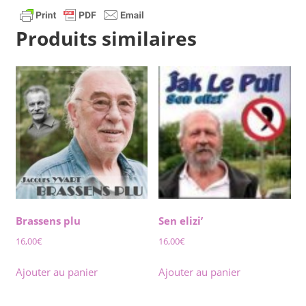
Produits similaires
Brassens plu
Sen elizi’
16,00
€
16,00
€
Ajouter au panier
Ajouter au panier