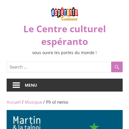
Skip
to
content
Le Centre culturel
espéranto
vous ouvre les portes du monde !
MENU
Accueil
/
Musique
/ Pli ol nenio