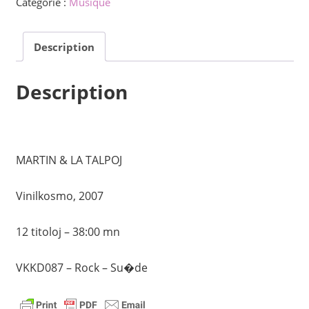
Catégorie :
Musique
ol
nenio
Description
Description
MARTIN & LA TALPOJ
Vinilkosmo, 2007
12 titoloj – 38:00 mn
VKKD087 – Rock – Su�de