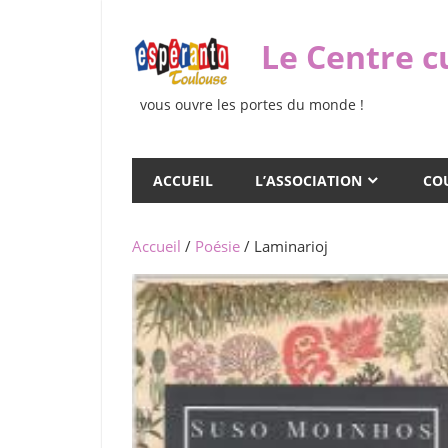
Skip
to
Le Centre c
content
vous ouvre les portes du monde !
ACCUEIL
L’ASSOCIATION
COU
Accueil
/
Poésie
/ Laminarioj