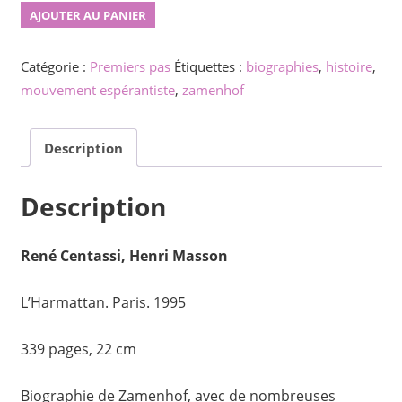
quantité
AJOUTER AU PANIER
de
L'Homme
Catégorie :
Premiers pas
Étiquettes :
biographies
,
histoire
,
qui
mouvement espérantiste
,
zamenhof
a
defié
Description
Babel,
Ludwik
Description
Lejzer
Zamenhof
René Centassi, Henri Masson
L’Harmattan. Paris. 1995
339 pages, 22 cm
Biographie de Zamenhof, avec de nombreuses