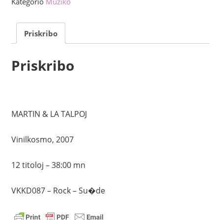
Kategorio
Muziko
kvanto
Priskribo
Priskribo
MARTIN & LA TALPOJ
Vinilkosmo, 2007
12 titoloj – 38:00 mn
VKKD087 – Rock – Su�de