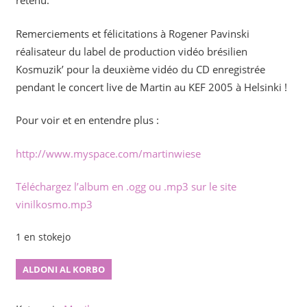
retenu.
Remerciements et félicitations à Rogener Pavinski
réalisateur du label de production vidéo brésilien
Kosmuzik’ pour la deuxième vidéo du CD enregistrée
pendant le concert live de Martin au KEF 2005 à Helsinki !
Pour voir et en entendre plus :
http://www.myspace.com/martinwiese
Téléchargez l’album en .ogg ou .mp3 sur le site
vinilkosmo.mp3
1 en stokejo
Pli
ALDONI AL KORBO
ol
nenio