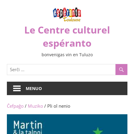
Iri
rekte
al
Le Centre culturel
la
enhavo
espéranto
bonvenigas vin en Tuluzo
MENUO
Ĉefpaĝo
/
Muziko
/ Pli ol nenio