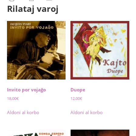
Rilataj varoj
Invito por vojaĝo
Duope
18,00
€
12,00
€
Aldoni al korbo
Aldoni al korbo