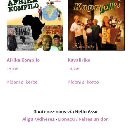
Afrika Kompilo
Kavaliriko
18,00
€
16,00
€
Aldoni al korbo
Aldoni al korbo
Soutenez-nous via Hello Asso
Aliĝu /Adhérez
-
Donacu / Faites un don