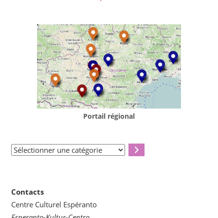
Portail régional
Sélectionner
une
catégorie
Contacts
Centre Culturel Espéranto
Esperanto-Kultur-Centro