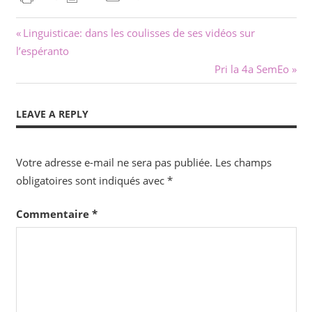
Navigation
Previous
Linguisticae: dans les coulisses de ses vidéos sur
Post:
l’espéranto
de
Next
Pri la 4a SemEo
l’article
Post:
LEAVE A REPLY
Votre adresse e-mail ne sera pas publiée.
Les champs
obligatoires sont indiqués avec
*
Commentaire
*