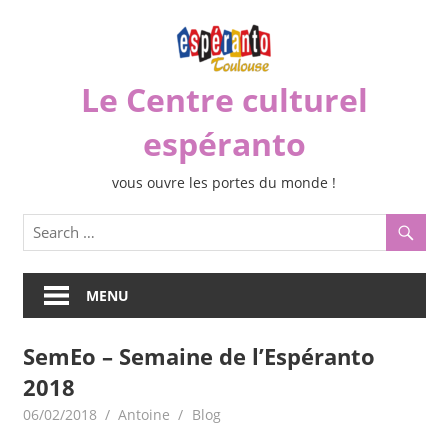
Skip
to
content
Le Centre culturel
espéranto
vous ouvre les portes du monde !
MENU
SemEo – Semaine de l’Espéranto
2018
06/02/2018
Antoine
Blog