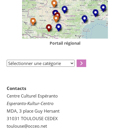
Portail régional
Sélectionner
une
catégorie
Contacts
Centre Culturel Espéranto
Esperanto-Kultur-Centro
MDA, 3 place Guy Hersant
31031 TOULOUSE CEDEX
toulouse@occeo.net