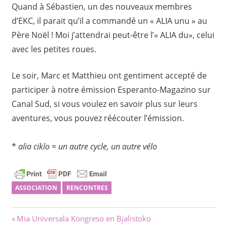
Quand à Sébastien, un des nouveaux membres
d’EKC, il parait qu’il a commandé un « ALIA unu » au
Père Noël ! Moi j’attendrai peut-être l’« ALIA du», celui
avec les petites roues.
Le soir, Marc et Matthieu ont gentiment accepté de
participer à notre émission Esperanto-Magazino sur
Canal Sud, si vous voulez en savoir plus sur leurs
aventures, vous pouvez réécouter l’émission.
*
alia ciklo = un autre cycle, un autre vélo
ASSOCIATION
RENCONTRES
Navigation
Previous
Mia Universala Kongreso en Bjalistoko