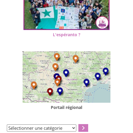
L'espéranto ?
Portail régional
Sélectionner