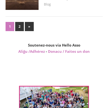
Blog
Pagination
Next
1
2
»
Posts
des
publications
Soutenez-nous via Hello Asso
Aliĝu /Adhérez
-
Donacu / Faites un don