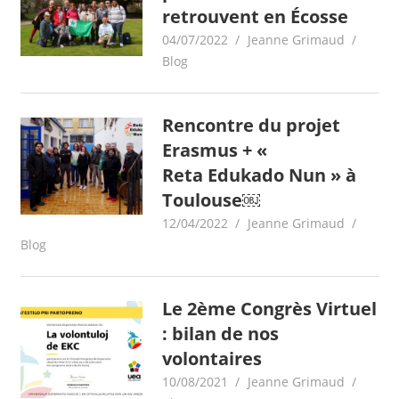
retrouvent en Écosse
04/07/2022
Jeanne Grimaud
Blog
Rencontre du projet
Erasmus + «
Reta Edukado Nun » à
Toulouse￼
12/04/2022
Jeanne Grimaud
Blog
Le 2ème Congrès Virtuel
: bilan de nos
volontaires
10/08/2021
Jeanne Grimaud