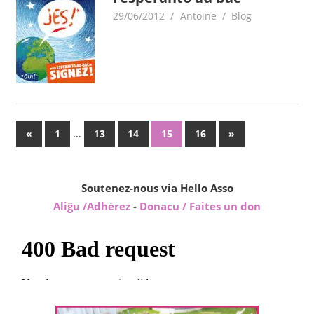
29/06/2012
Antoine
Blog
Pagination
Previous
…
Next
«
1
13
14
15
16
»
Posts
Posts
des
publications
Soutenez-nous via Hello Asso
Aliĝu /Adhérez
-
Donacu / Faites un don