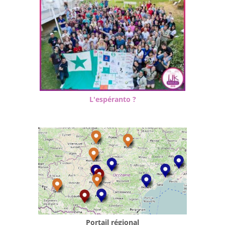
L'espéranto ?
Portail régional