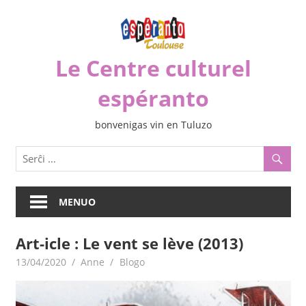
Iri
rekte
al
Le Centre culturel
la
enhavo
espéranto
bonvenigas vin en Tuluzo
MENUO
Art-icle : Le vent se lève (2013)
13/04/2020
Anne
Blogo