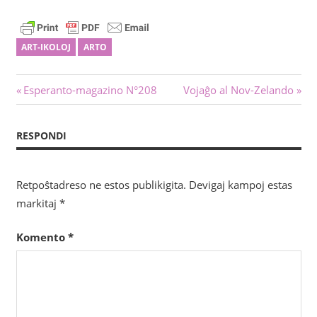
ART-IKOLOJ
ARTO
Navigado
Antaŭa
Sekva
Esperanto-magazino N°208
Vojaĝo al Nov-Zelando
afiŝo:
afiŝo:
tra
RESPONDI
afiŝoj
Retpoŝtadreso ne estos publikigita.
Devigaj kampoj estas
markitaj
*
Komento
*