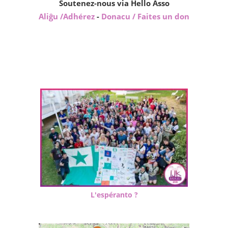
Soutenez-nous via Hello Asso
Aliĝu /Adhérez
-
Donacu / Faites un don
L'espéranto ?