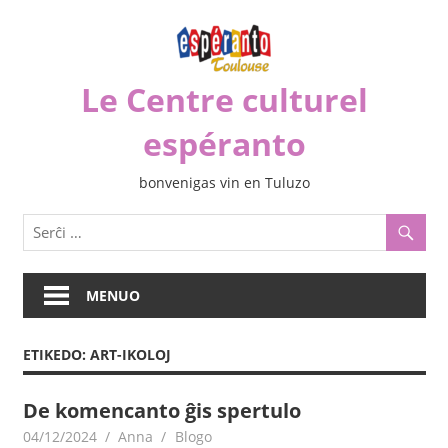
Iri
rekte
al
Le Centre culturel
la
enhavo
espéranto
bonvenigas vin en Tuluzo
MENUO
ETIKEDO:
ART-IKOLOJ
De komencanto ĝis spertulo
04/12/2024
Anna
Blogo