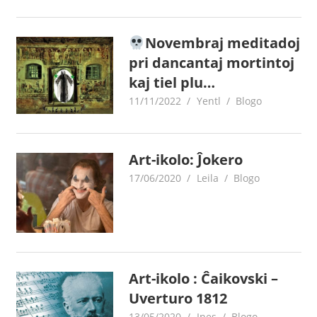
Novembraj meditadoj
pri dancantaj mortintoj
kaj tiel plu…
11/11/2022
Yentl
Blogo
Art-ikolo: Ĵokero
17/06/2020
Leila
Blogo
Art-ikolo : Ĉaikovski –
Uverturo 1812
13/05/2020
Ines
Blogo