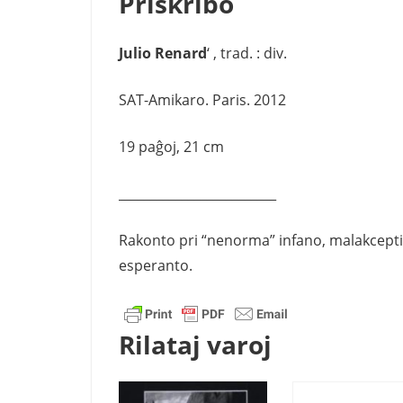
Priskribo
Julio Renard
‘ , trad. : div.
SAT-Amikaro. Paris. 2012
19 paĝoj, 21 cm
_________________________
Rakonto pri “nenorma” infano, malakceptita
esperanto.
Rilataj varoj