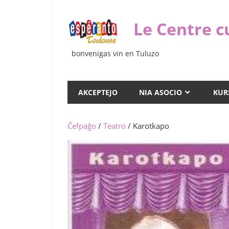
Iri
rekte
Le Centre c
al
la
bonvenigas vin en Tuluzo
enhavo
AKCEPTEJO
NIA ASOCIO
KUR
Ĉefpaĝo
/
Teatro
/ Karotkapo