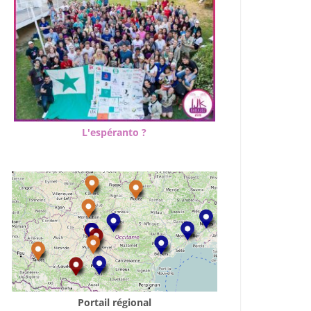
L'espéranto ?
Portail régional