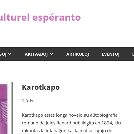
ulturel espéranto
SOJ
AKTIVADOJ
ARTIKOLOJ
EVENTOJ
Karotkapo
1,50
€
Karotkapo estas
longa novelo aŭ aŭtobiografia
romano de Jules Renard publikigita en 1894, kiu
rakontas la infanaĝon kaj la malfacilaĵojn de