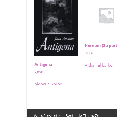
Hernani (2a par
3,00
€
Antigona
Aldoni al korbo
9,00
€
Aldoni al korbo
WordPress-etoso: Beetle de ThemeZee.