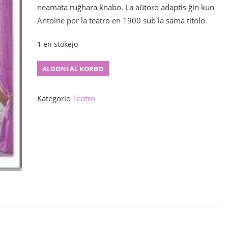
neamata ruĝhara knabo.
La aŭtoro adaptis ĝin kun
Antoine por la teatro en 1900 sub la sama titolo.
1 en stokejo
Karotkapo
ALDONI AL KORBO
kvanto
Kategorio
Teatro