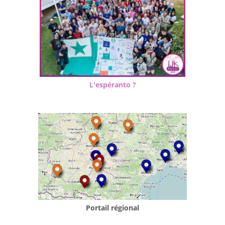
L'espéranto ?
Portail régional