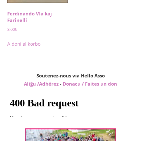
Ferdinando VIa kaj
Farinelli
3,00
€
Aldoni al korbo
Soutenez-nous via Hello Asso
Aliĝu /Adhérez
-
Donacu / Faites un don