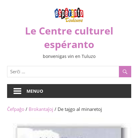
Iri
rekte
al
Le Centre culturel
la
enhavo
espéranto
bonvenigas vin en Tuluzo
MENUO
Ĉefpaĝo
/
Brokantaĵoj
/ De tajgo al minaretoj