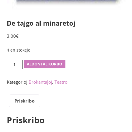
De tajgo al minaretoj
3,00
€
4 en stokejo
De
ALDONI AL KORBO
tajgo
al
Kategorioj
Brokantaĵoj
,
Teatro
minaretoj
kvanto
Priskribo
Priskribo