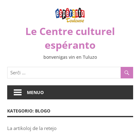
Iri
rekte
al
Le Centre culturel
la
enhavo
espéranto
bonvenigas vin en Tuluzo
MENUO
KATEGORIO:
BLOGO
La artikoloj de la retejo