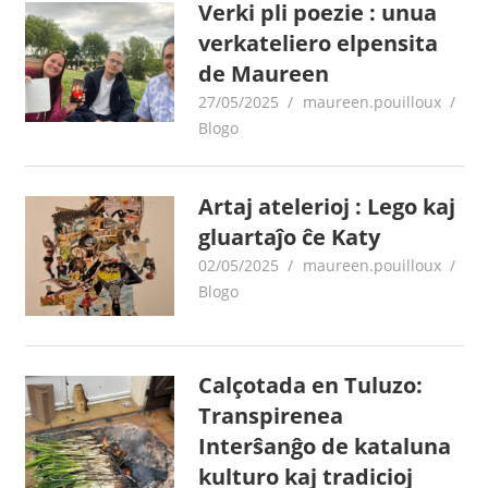
Verki pli poezie : unua
verkateliero elpensita
de Maureen
27/05/2025
maureen.pouilloux
Blogo
Artaj atelerioj : Lego kaj
gluartaĵo ĉe Katy
02/05/2025
maureen.pouilloux
Blogo
Calçotada en Tuluzo:
Transpirenea
Interŝanĝo de kataluna
kulturo kaj tradicioj