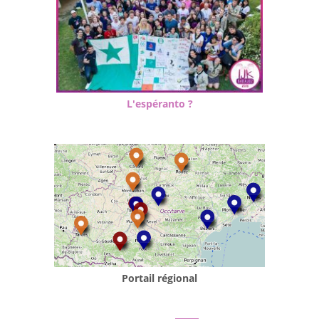
L'espéranto ?
Portail régional