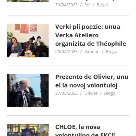
30/04/2025
Pol
Blogo
Verki pli poezie: unua
Verka Ateliero
organizita de Théophile
09/04/2025
Simone
Blogo
Prezento de Olivier, unu
el la novoj volontuloj
27/03/2025
Olivier
Blogo
CHLOE, la nova
volontulino de EKC!!