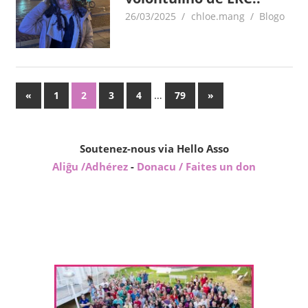
26/03/2025
chloe.mang
Blogo
Paĝnumerado
Antaŭaj
…
Sekvaj
«
1
2
3
4
79
»
afiŝoj
afiŝoj
por
afiŝoj
Soutenez-nous via Hello Asso
Aliĝu /Adhérez
-
Donacu / Faites un don