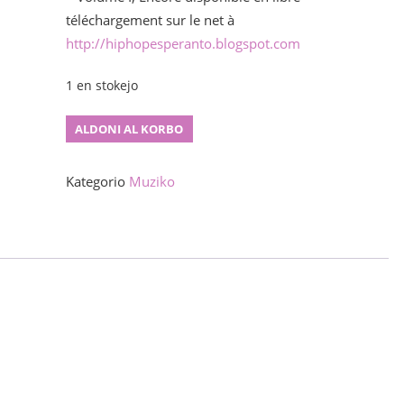
téléchargement sur le net à
http://hiphopesperanto.blogspot.com
1 en stokejo
Hiphopa
ALDONI AL KORBO
kompilo
Vol
Kategorio
Muziko
2
kvanto