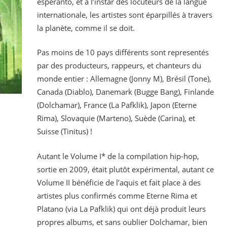
espéranto, et à l’instar des locuteurs de la langue
internationale, les artistes sont éparpillés à travers
la planète, comme il se doit.
Pas moins de 10 pays différents sont representés
par des producteurs, rappeurs, et chanteurs du
monde entier : Allemagne (Jonny M), Brésil (Tone),
Canada (Diablo), Danemark (Bugge Bang), Finlande
(Dolchamar), France (La Pafklik), Japon (Eterne
Rima), Slovaquie (Marteno), Suède (Carina), et
Suisse (Tinitus) !
Autant le Volume I* de la compilation hip-hop,
sortie en 2009, était plutôt expérimental, autant ce
Volume II bénéficie de l’aquis et fait place à des
artistes plus confirmés comme Eterne Rima et
Platano (via La Pafklik) qui ont déjà produit leurs
propres albums, et sans oublier Dolchamar, bien