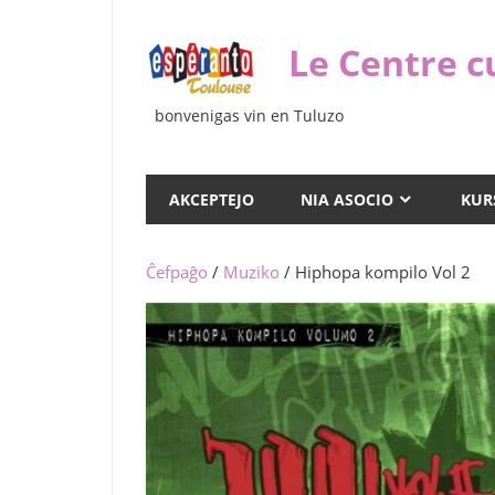
Iri
rekte
Le Centre c
al
la
bonvenigas vin en Tuluzo
enhavo
AKCEPTEJO
NIA ASOCIO
KUR
Ĉefpaĝo
/
Muziko
/ Hiphopa kompilo Vol 2