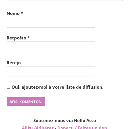
Nomo
*
Retpoŝto
*
Retejo
Oui, ajoutez-moi à votre liste de diffusion.
Soutenez-nous via Hello Asso
Aliĝu /Adhérez
-
Donacu / Faites un don