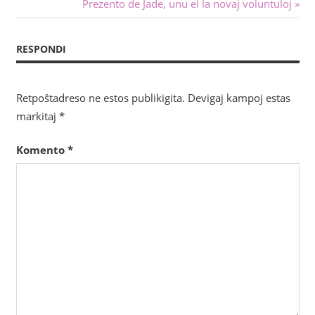
afiŝo:
Sekva
Prezento de Jade, unu el la novaj voluntuloj
tra
afiŝo:
afiŝoj
RESPONDI
Retpoŝtadreso ne estos publikigita.
Devigaj kampoj estas
markitaj
*
Komento
*