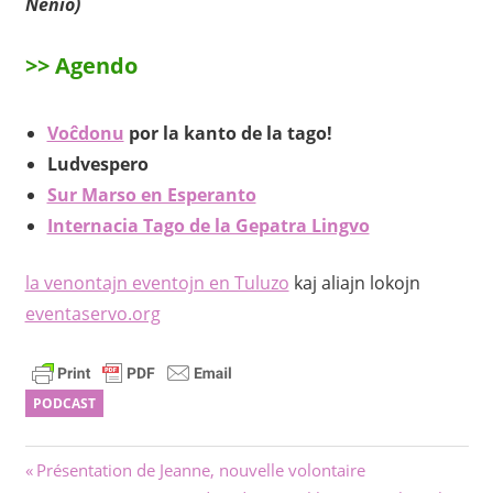
Nenio)
>> Agendo
Voĉdonu
por la kanto de la tago!
Ludvespero
Sur Marso en Esperanto
Internacia Tago de la Gepatra Lingvo
la venontajn eventojn en Tuluzo
kaj aliajn lokojn
eventaservo.org
PODCAST
Navigado
Antaŭa
Présentation de Jeanne, nouvelle volontaire