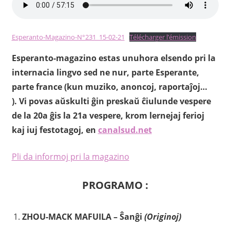
Esperanto-Magazino-N°231_15-02-21
Télécharger l’émission
Esperanto-magazino estas unuhora elsendo pri la
internacia lingvo sed ne nur, parte Esperante,
parte france (kun muziko, anoncoj, raportaĵoj…
). Vi povas aŭskulti ĝin preskaŭ ĉiulunde vespere
de la 20a ĝis la 21a vespere, krom lernejaj ferioj
kaj iuj festotagoj, en
canalsud.net
Pli da informoj pri la magazino
PROGRAMO :
ZHOU-MACK MAFUILA – Ŝanĝi
(Originoj)