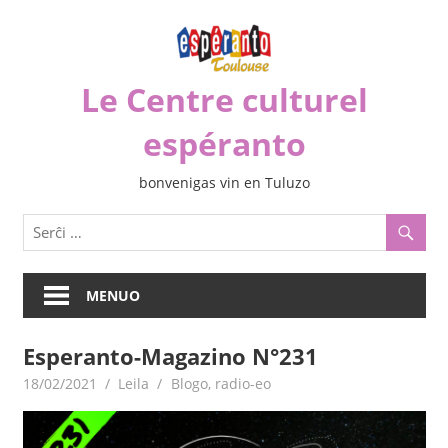
Iri
rekte
al
Le Centre culturel
la
enhavo
espéranto
bonvenigas vin en Tuluzo
MENUO
Esperanto-Magazino N°231
18/02/2021
Leila
Blogo
,
radio-eo