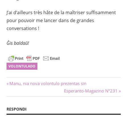
J’ai d’ailleurs très hâte de la maîtriser suffisamment
pour pouvoir me lancer dans de grandes
conversations !
Ĝis baldaŭ!
VOLONTULADO
Navigado
Antaŭa
Manu, nia nova volontulo prezentas sin
afiŝo:
Sekva
Esperanto-Magazino N°231
tra
afiŝo:
afiŝoj
RESPONDI