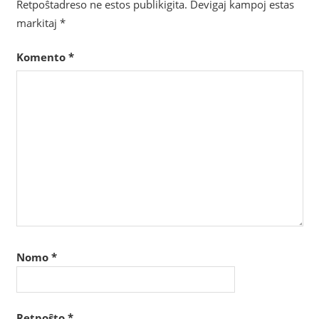
Retpoŝtadreso ne estos publikigita.
Devigaj kampoj estas
markitaj
*
Komento
*
Nomo
*
Retpoŝto
*