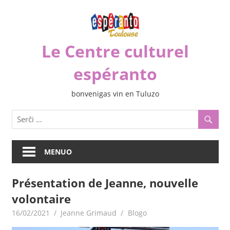
Iri
rekte
al
Le Centre culturel
la
enhavo
espéranto
bonvenigas vin en Tuluzo
MENUO
Présentation de Jeanne, nouvelle
volontaire
16/02/2021
Jeanne Grimaud
Blogo