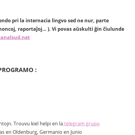
do pri la internacia lingvo sed ne nur, parte
oncoj, raportaĵoj… ). Vi povas aŭskulti ĝin ĉiulunde
canalsud.net
PROGRAMO :
tojn. Trouvu kiel helpi en la
telegram grupo
as en Oldenburg, Germanio en Junio