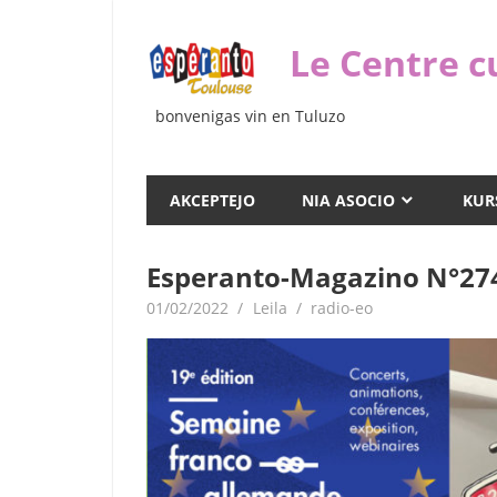
Iri
rekte
Le Centre c
al
la
bonvenigas vin en Tuluzo
enhavo
AKCEPTEJO
NIA ASOCIO
KUR
Esperanto-Magazino N°27
01/02/2022
Leila
radio-eo