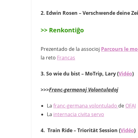
2.
Edwin Rosen – Verschwende deine Zei
>>
Renkontiĝo
Prezentado de la associoj
Parcours le m
la reto
Francas
3.
So wie du bist – MoTrip, Lary
(
Vidéo
)
>>>
Franc-germanaj Volontuladoj
La
franc-germana volontulado
de
OFAJ
La
internacia civita servo
4.
Train Ride – Triorität Session
(
Vidéo
)