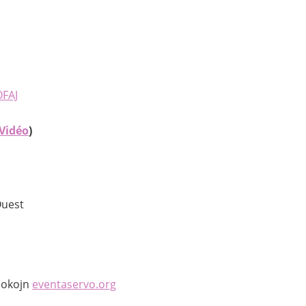
OFAJ
Vidéo
)
Ouest
 lokojn
eventaservo.org