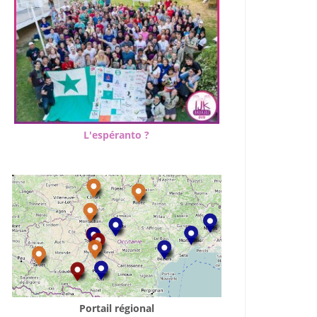
L'espéranto ?
Portail régional