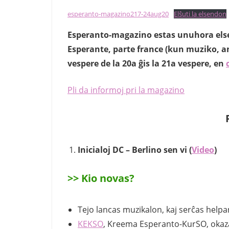
esperanto-magazino217-24aug20
Elŝuti la elsendon
Esperanto-magazino estas unuhora elsen
Esperante, parte france (kun muziko, an
vespere de la 20a ĝis la 21a vespere, en
Pli da informoj pri la magazino
Inicialoj DC – Berlino sen vi (
Video
)
>> Kio novas?
Tejo lancas muzikalon, kaj serĉas helpan
KEKSO
, Kreema Esperanto-KurSO, okaz