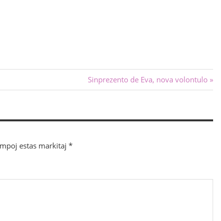
Sekva
Sinprezento de Eva, nova volontulo
afiŝo:
ampoj estas markitaj
*