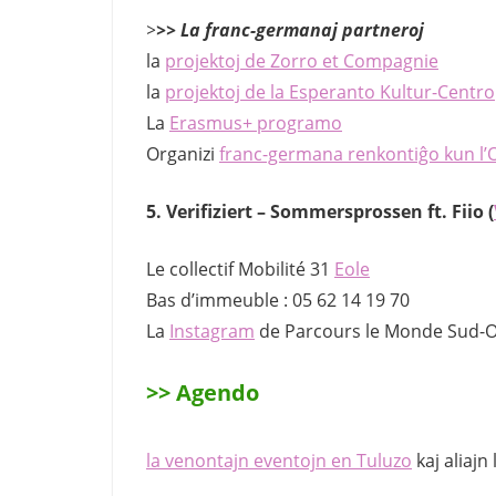
>
>> La franc-germanaj partneroj
la
projektoj de Zorro et Compagnie
la
projektoj de la Esperanto Kultur-Centro
La
Erasmus+ programo
Organizi
franc-germana renkontiĝo kun l’
5
.
Verifiziert – Sommersprossen ft. Fiio
(
Le collectif Mobilité 31
Eole
Bas d’immeuble : 05 62 14 19 70
La
Instagram
de Parcours le Monde Sud-
>> Agendo
la venontajn eventojn en Tuluzo
kaj aliajn