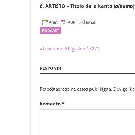
6.
ARTISTO –
Titolo de la kanto (
album
o)
PODCAST
Navigado
Antaŭa
Esperanto-Magazino N°273
afiŝo:
tra
RESPONDI
afiŝoj
Retpoŝtadreso ne estos publikigita.
Devigaj k
Komento
*