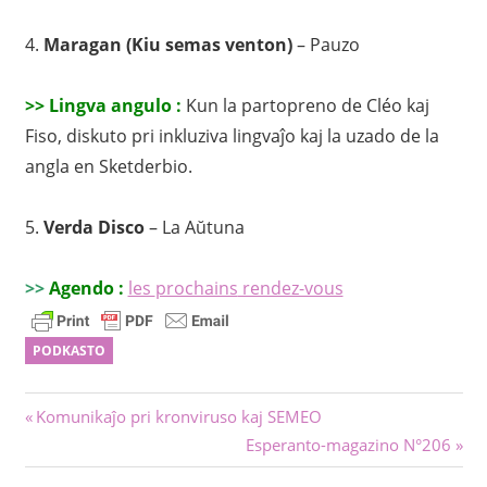
4.
Maragan (Kiu semas venton)
– Pauzo
>> Lingva angulo :
Kun la partopreno de Cléo kaj
Fiso, diskuto pri inkluziva lingvaĵo kaj la uzado de la
angla en Sketderbio.
5.
Verda Disco
–
La Aŭtuna
>>
Agendo :
les
prochains
rendez-vous
PODKASTO
Navigado
Antaŭa
Komunikaĵo pri kronviruso kaj SEMEO
afiŝo:
Sekva
Esperanto-magazino N°206
tra
afiŝo: