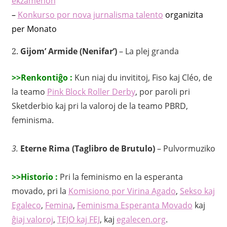
ekzamenon
–
Konkurso por nova jurnalisma talento
organizita
per Monato
2.
Gijom’ Armide (Nenifar’)
– La plej granda
>>Renkontiĝo :
Kun niaj du invititoj, Fiso kaj Cléo, de
la teamo
Pink Block Roller Derby
, por paroli pri
Sketderbio kaj pri la valoroj de la teamo PBRD,
feminisma
.
3.
Eterne Rima (Taglibro de Brutulo)
– Pulvormuziko
>>Historio :
Pri la feminismo en la esperanta
movado, pri la
Komisiono por Virina Agado
,
Sekso kaj
Egaleco
,
Femina
,
Feminisma Esperanta Movado
kaj
ĝiaj valoroj
,
TEJO kaj FEJ
, kaj
egalecen.org
.