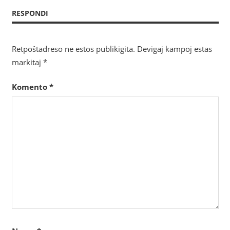
afiŝoj
RESPONDI
Retpoŝtadreso ne estos publikigita.
Devigaj kampoj estas
markitaj
*
Komento
*