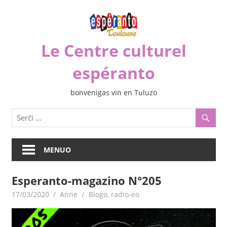
Iri
rekte
al
Le Centre culturel
la
enhavo
espéranto
bonvenigas vin en Tuluzo
MENUO
Esperanto-magazino N°205
17/03/2020
Anne
Blogo
,
radio-eo