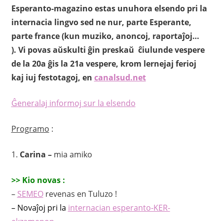
Esperanto-magazino estas unuhora elsendo pri la
internacia lingvo sed ne nur, parte Esperante,
parte france
(kun muziko, anoncoj, raportaĵoj…
).
Vi povas aŭskulti ĝin preskaŭ ĉiulunde vespere
de la 20a ĝis la 21a vespere, krom lernejaj ferioj
kaj iuj festotagoj, en
canalsud.net
Ĝeneralaj informoj sur la elsendo
Programo
:
1
.
Carina –
mia amiko
>> Kio novas :
–
SEMEO
revenas en Tuluzo !
– Novaĵoj pri la
internacian esperanto-KER-