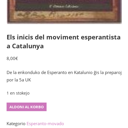
Els inicis del moviment esperantista
a Catalunya
8,00
€
De la enkonduko de Esperanto en Katalunio ĝis la preparoj
por la 5a UK
1 en stokejo
Els
ALDONI AL KORBO
inicis
del
Kategorio
Esperanto-movado