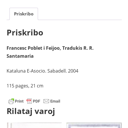
moviment
esperantista
Priskribo
a
Catalunya
Priskribo
kvanto
Francesc Poblet i Feijoo, Tradukis R. R.
Santamaria
Kataluna E-Asocio. Sabadell. 2004
115 pages, 21 cm
Rilataj varoj