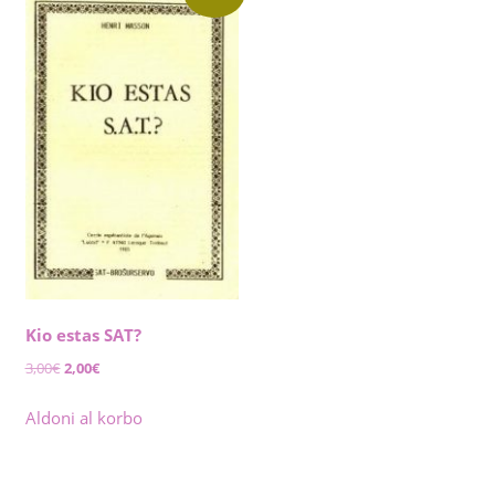
Kio estas SAT?
Original
Current
3,00
€
2,00
€
price
price
was:
is:
Aldoni al korbo
3,00€.
2,00€.