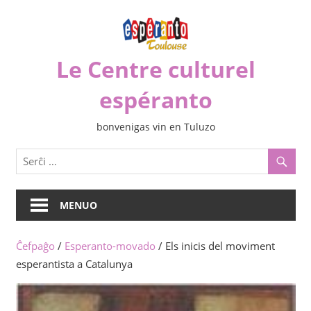
Iri
rekte
al
Le Centre culturel
la
enhavo
espéranto
bonvenigas vin en Tuluzo
MENUO
Ĉefpaĝo
/
Esperanto-movado
/ Els inicis del moviment
esperantista a Catalunya