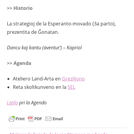
>> Historio
La strategioj de la Esperanto-movado (3a parto),
prezentita de Ĝonatan.
Dancu kaj kantu (aventur’) – Kapriol
>> Agenda
Ateliero Land-Arta en
Greziljono
Reta skoltkunveno en la
SEL
Ligilo
pri la Agendo
Antaŭa