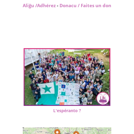
Aliĝu /Adhérez
-
Donacu / Faites un don
L'espéranto ?