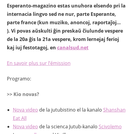
Esperanto-magazino estas unuhora elsendo pri la
internacia lingvo sed ne nur, parte Esperante,
parte france (kun muziko, anoncoj, raportaĵoj…
). Vi povas aŭskulti ĝin preskaŭ ĉiulunde vespere
de la 20a ĝis la 21a vespere, krom lernejaj ferioj
kaj iuj festotagoj, en
canalsud.net
En savoir plus sur l’émission
Programo:
>> Kio novas?
Nova video
de la jutubistino el la kanalo
Shanshan
Eat All
Nova video
de la scienca Jutub-kanalo
Scivolemo