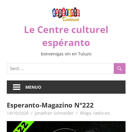
Iri
rekte
al
Le Centre culturel
la
enhavo
espéranto
bonvenigas vin en Tuluzo
MENUO
Esperanto-Magazino N°222
14/10/2020
Jonathan Schneider
Blogo
,
radio-eo