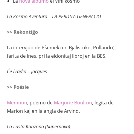
La
nova albumo
el Vinilkosmo
La Kosmo Aventuro – LA PERDITA GENERACIO
>> Rekontiĝo
La intervjuo de Pŝemek (en Bjalistoko, Pollando),
farita de Ines, pri la eldonitaj libroj en la BES.
Ĉe l’radio – Jacques
>> Poésie
Memnon
, poemo de
Marjorie Boulton
, legita de
Marion kaj en la angla de Arvind.
La Lasta Kanzono (Supernova)