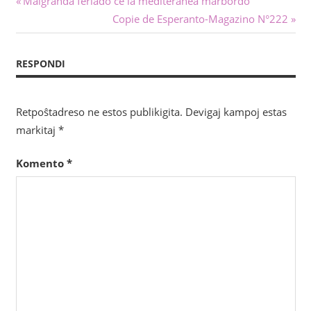
Navigado
Malgranda feriado ĉe la mediteranea marbordo
afiŝo:
Sekva
Copie de Esperanto-Magazino N°222
tra
afiŝo:
afiŝoj
RESPONDI
Retpoŝtadreso ne estos publikigita.
Devigaj kampoj estas
markitaj
*
Komento
*