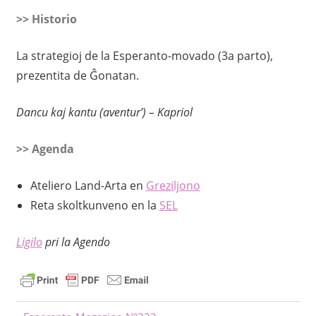
>> Historio
La strategioj de la Esperanto-movado (3a parto),
prezentita de Ĝonatan.
Dancu kaj kantu (aventur’) – Kapriol
>> Agenda
Ateliero Land-Arta en
Greziljono
Reta skoltkunveno en la
SEL
Ligilo
pri la Agendo
Antaŭa