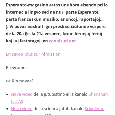
Esperanto-magazino estas unuhora elsendo pri la
internacia lingvo sed ne nur, parte Esperante,
parte france (kun muziko, anoncoj, raportaĵoj…
). Vi povas aŭskulti ĝin preskaŭ ĉiulunde vespere
de la 20a ĝis la 21a vespere, krom lernejaj ferioj
kaj iuj festotagoj, en
canalsud.net
En savoir plus sur l’émission
Programo:
>> Kio novas?
Nova video
de la jutubistino el la kanalo
Shanshan
Eat All
Nova video
de la scienca Jutub-kanalo
Scivolemo