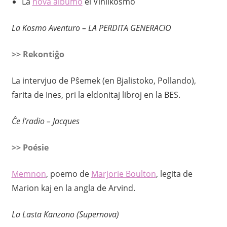
La
nova albumo
el Vinilkosmo
La Kosmo Aventuro – LA PERDITA GENERACIO
>> Rekontiĝo
La intervjuo de Pŝemek (en Bjalistoko, Pollando),
farita de Ines, pri la eldonitaj libroj en la BES.
Ĉe l’radio – Jacques
>> Poésie
Memnon
, poemo de
Marjorie Boulton
, legita de
Marion kaj en la angla de Arvind.
La Lasta Kanzono (Supernova)