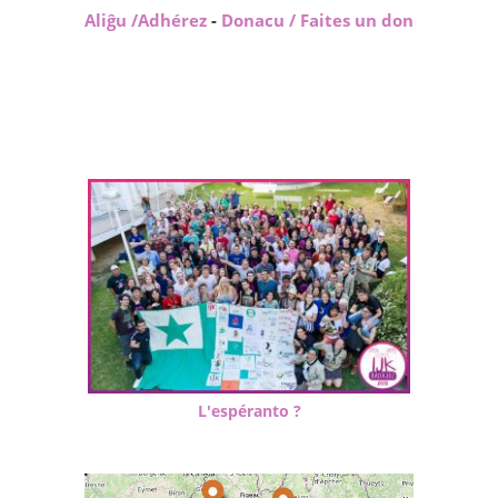
Aliĝu /Adhérez
-
Donacu / Faites un don
L'espéranto ?