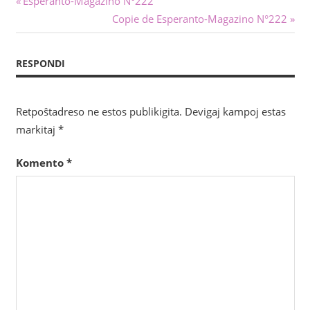
Navigado
Esperanto-Magazino N°222
afiŝo:
Sekva
Copie de Esperanto-Magazino N°222
tra
afiŝo:
afiŝoj
RESPONDI
Retpoŝtadreso ne estos publikigita.
Devigaj kampoj estas
markitaj
*
Komento
*