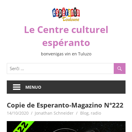
Iri
rekte
al
Le Centre culturel
la
enhavo
espéranto
bonvenigas vin en Tuluzo
MENUO
Copie de Esperanto-Magazino N°222
14/10/2020
Jonathan Schneider
Blog
,
radio