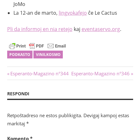
JoMo
La 12-an de marto,
lingvokafejo
ĉe Le Cactus
Pli da informoj en nia
retejo
kaj
eventaservo.org
.
PODKASTO
VINILKOSMO
Navigado
Antaŭa
Sekva
Esperanto-Magazino n°344
Esperanto-Magazino n°346
afiŝo:
afiŝo:
tra
RESPONDI
afiŝoj
Retpoŝtadreso ne estos publikigita.
Devigaj kampoj estas
markitaj
*
Komento
*