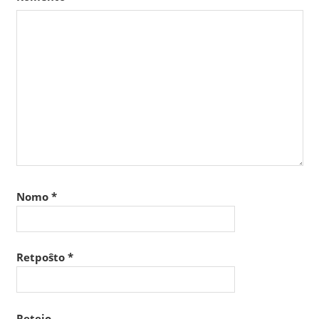
Nomo
*
Retpoŝto
*
Retejo