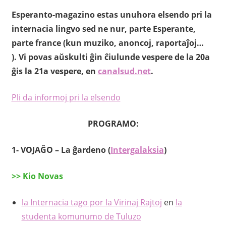
Esperanto-magazino estas unuhora elsendo pri la
internacia lingvo sed ne nur, parte Esperante,
parte france (kun muziko, anoncoj, raportaĵoj…
). Vi povas aŭskulti ĝin ĉiulunde vespere de la 20a
ĝis la 21a vespere, en
canalsud.net
.
Pli da informoj pri la elsendo
PROGRAMO:
1- VOJAĜO – La ĝardeno (
Intergalaksia
)
>> Kio Novas
la Internacia tago por la Virinaj Rajtoj
en
la
studenta komunumo de Tuluzo