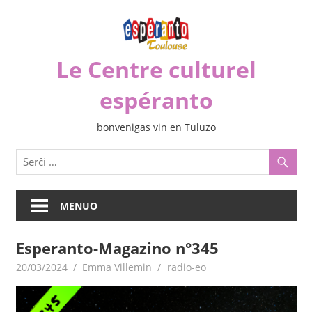
Iri
rekte
al
Le Centre culturel
la
enhavo
espéranto
bonvenigas vin en Tuluzo
MENUO
Esperanto-Magazino n°345
20/03/2024
Emma Villemin
radio-eo