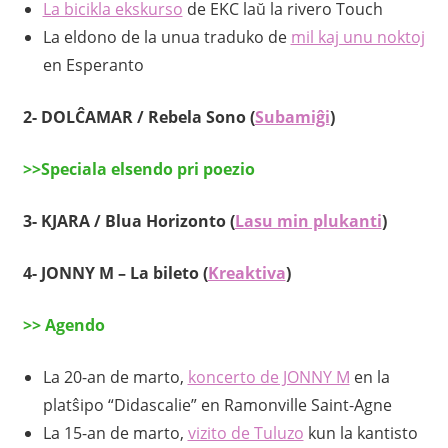
La bicikla ekskurso
de EKC laŭ la rivero Touch
La eldono de la unua traduko de
mil kaj unu noktoj
en Esperanto
2- DOLĈAMAR / Rebela Sono (
Subamiĝi
)
>>Speciala elsendo pri poezio
3- KJARA / Blua Horizonto (
Lasu min plukanti
)
4- JONNY M – La bileto (
Kreaktiva
)
>> Agendo
La 20-an de marto,
koncerto de JONNY M
en la
platŝipo “Didascalie” en Ramonville Saint-Agne
La 15-an de marto,
vizito de Tuluzo
kun la kantisto