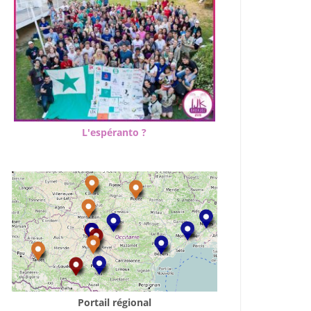
L'espéranto ?
Portail régional