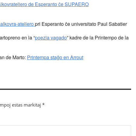
lkovrateliero de Esperanto ĉe SUPAERO
alkovra-ateliero
pri Esperanto ĉe universitato Paul Sabatier
rtopreno en la “
poezia vagado
” kadre de la Printempo de la
-an de Marto:
Printempa staĝo en Arrout
ampoj estas markitaj
*