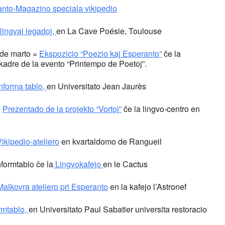
nto-Magazino speciala vikipedio
lingvaj legadoj,
en La Cave Poésie, Toulouse
 de marto =
Ekspozicio “Poezio kaj Esperanto”
ĉe la
 kadre de la evento “Printempo de Poetoj”.
informa tablo,
en Universitato Jean Jaurès
=
Prezentado de la projekto “Vortoj”
ĉe la lingvo-centro en
ikipedio-ateliero
en kvartaldomo de Rangueil
formtablo ĉe la
Lingvokafejo
en le Cactus
Malkovra ateliero pri Esperanto
en la kafejo l’Astronef
rmtablo,
en Universitato Paul Sabatier universita restoracio