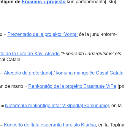
ntiĝon de
Erasmus + projekto
kun partoprenantoj, kiuj
00 =
Prezentado de la projekto “Vortoj”
ĉe la junul-inform-
to de la libro de Xavi Alcade
“Esperanto i anarquisme: els
sal Catala
 =
Akcepto de projektanoj / komuna manĝo ĉe Casal Catala
an de marto =
Renkontiĝo de la projekto Erasmus+ ViPe
(pri
0 =
Neformala renkontiĝo inter Vikipediaj komunumoj
, en la
0=
Koncerto de itala esperanta harpisto Klarisa
, en la Topina