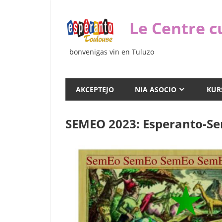
Iri
rekte
Le Centre c
al
la
bonvenigas vin en Tuluzo
enhavo
AKCEPTEJO
NIA ASOCIO
KUR
SEMEO 2023: Esperanto-Se