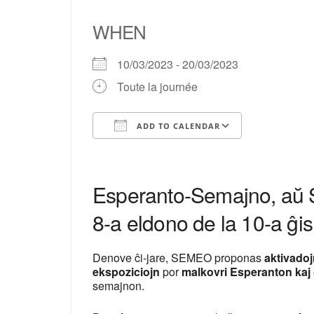
WHEN
10/03/2023 - 20/03/2023
Toute la journée
ADD TO CALENDAR
Download ICS
Google Ca
Esperanto-Semajno, aŭ S
8-a eldono de la 10-a ĝis
Denove ĉi-jare, SEMEO proponas
aktivadojn
ekspoziciojn
por
malkovri Esperanton kaj
semajnon.