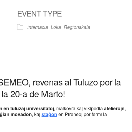
EVENT TYPE
internacia
Loka
Regionskala
lendar
iCalendar
Office 365
EMEO, revenas al Tuluzo por la
 la 20-a de Marto!
 en tuluzaj universitatoj
, malkovra kaj vikipedia
atelierojn
,
 ĝian movadon
, kaj
staĝon
en Pireneoj por fermi la