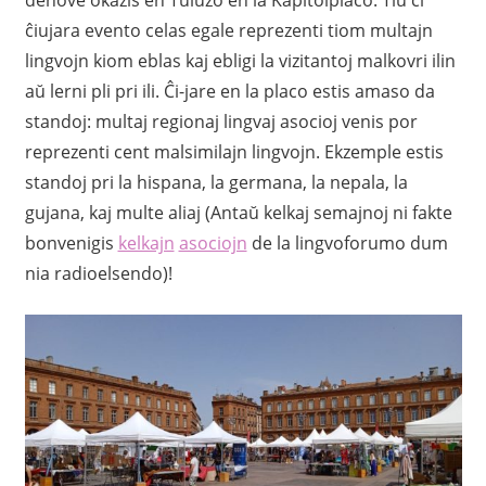
ĉiujara evento celas egale reprezenti tiom multajn
lingvojn kiom eblas kaj ebligi la vizitantoj malkovri ilin
aŭ lerni pli pri ili. Ĉi-jare en la placo estis amaso da
standoj: multaj regionaj lingvaj asocioj venis por
reprezenti cent malsimilajn lingvojn. Ekzemple estis
standoj pri la hispana, la germana, la nepala, la
gujana, kaj multe aliaj (Antaŭ kelkaj semajnoj ni fakte
bonvenigis
kelkajn
asociojn
de la lingvoforumo dum
nia radioelsendo)!