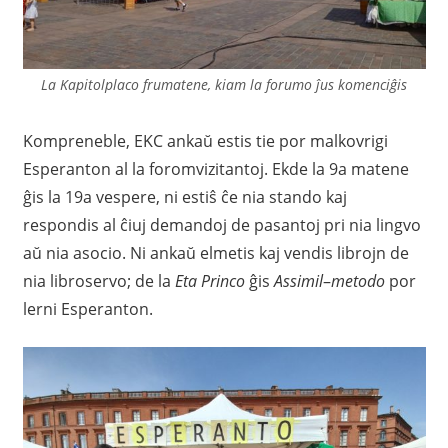
La Kapitolplaco frumatene, kiam la forumo ĵus komenciĝis
Kompreneble, EKC ankaŭ estis tie por malkovrigi
Esperanton al la foromvizitantoj. Ekde la 9a matene
ĝis la 19a vespere, ni estiŝ ĉe nia stando kaj
respondis al ĉiuj demandoj de pasantoj pri nia lingvo
aŭ nia asocio. Ni ankaŭ elmetis kaj vendis librojn de
nia libroservo; de la
Eta Princo
ĝis
Assimil
–
metodo
por
lerni Esperanton.