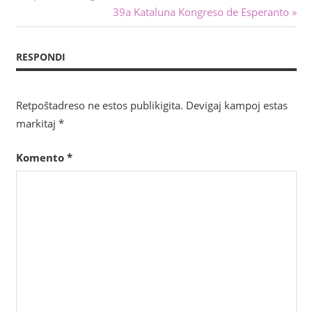
afiŝo:
Sekva
39a Kataluna Kongreso de Esperanto
tra
afiŝo:
afiŝoj
RESPONDI
Retpoŝtadreso ne estos publikigita.
Devigaj kampoj estas
markitaj
*
Komento
*