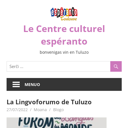
Iri
rekte
al
Le Centre culturel
la
enhavo
espéranto
bonvenigas vin en Tuluzo
MENUO
La Lingvoforumo de Tuluzo
27/07/2022
Moana
Blogo