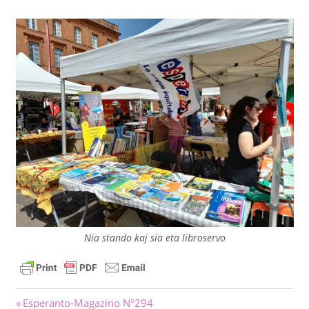
Nia stando kaj sia eta libroservo
Navigado
Antaŭa
Esperanto-Magazino N°294