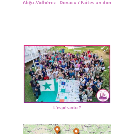
Aliĝu /Adhérez
-
Donacu / Faites un don
L'espéranto ?