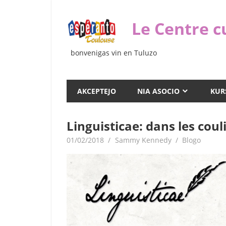
Iri
rekte
Le Centre c
al
la
bonvenigas vin en Tuluzo
enhavo
AKCEPTEJO
NIA ASOCIO
KUR
Linguisticae: dans les coul
01/02/2018
Sammy Kennedy
Blogo