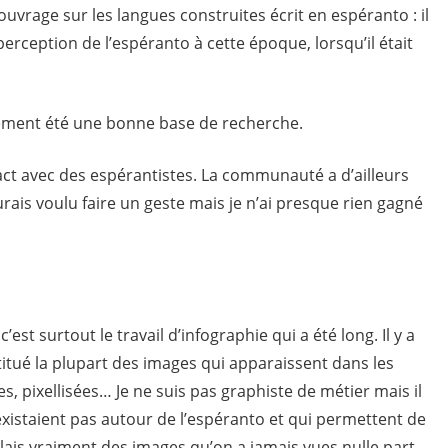
 ouvrage sur les langues construites écrit en espéranto : il
rception de l’espéranto à cette époque, lorsqu’il était
lement été une bonne base de recherche.
tact avec des espérantistes. La communauté a d’ailleurs
rais voulu faire un geste mais je n’ai presque rien gagné
est surtout le travail d’infographie qui a été long. Il y a
stitué la plupart des images qui apparaissent dans les
es, pixellisées… Je ne suis pas graphiste de métier mais il
xistaient pas autour de l’espéranto et qui permettent de
ais vraiment des images qu’on a jamais vues nulle part…