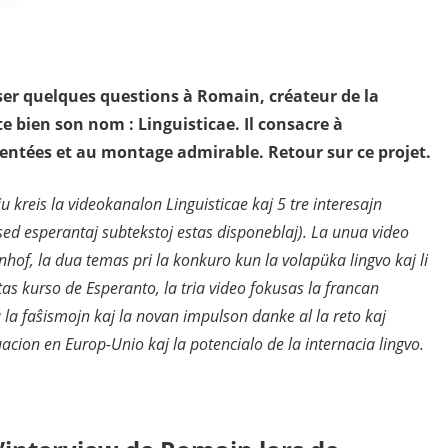
er quelques questions à Romain, créateur de la
e bien son nom : Linguisticae. Il consacre à
mentées et au montage admirable. Retour sur ce projet.
iu kreis la videokanalon Linguisticae kaj
5 tre interesajn
 sed esperantaj subtekstoj estas disponeblaj). La unua video
nhof, la dua temas pri la konkuro kun la volapüka lingvo kaj li
tas kurso de Esperanto, la tria video fokusas la francan
la faŝismojn kaj la novan impulson danke al la reto kaj
tuacion en Europ-U
nio kaj la potencialo de la internacia lingvo.