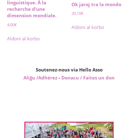
linguistique. À la
Ok jaroj tra la mondo
recherche d’une
20,10
€
dimension mondiale.
4,00
€
Aldoni al korbo
Aldoni al korbo
Soutenez-nous via Hello Asso
Aliĝu /Adhérez
-
Donacu / Faites un don