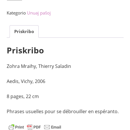
:
Franca-
Kategorio
Unuaj paŝoj
esperanta
konversacio
Priskribo
kvanto
Priskribo
Zohra Mraihy, Thierry Saladin
Aedis, Vichy, 2006
8 pages, 22 cm
Phrases usuelles pour se débrouiller en espéranto.