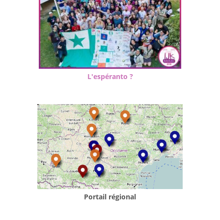
L'espéranto ?
Portail régional