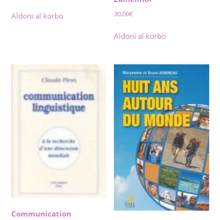
30,00
€
Aldoni al korbo
Aldoni al korbo
Communication