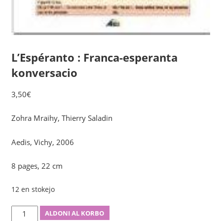
L’Espéranto : Franca-esperanta
konversacio
3,50
€
Zohra Mraihy, Thierry Saladin
Aedis, Vichy, 2006
8 pages, 22 cm
12 en stokejo
L'Espéranto
ALDONI AL KORBO