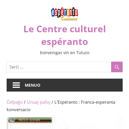
Iri
rekte
al
Le Centre culturel
la
enhavo
espéranto
bonvenigas vin en Tuluzo
MENUO
Ĉefpaĝo
/
Unuaj paŝoj
/ L’Espéranto : Franca-esperanta
konversacio