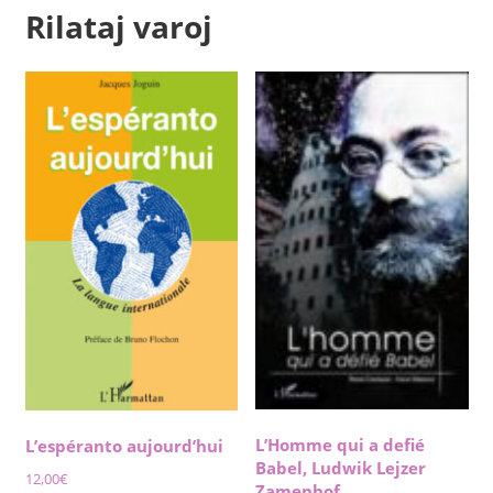
Rilataj varoj
L’Homme qui a defié
L’espéranto aujourd’hui
Babel, Ludwik Lejzer
12,00
€
Zamenhof