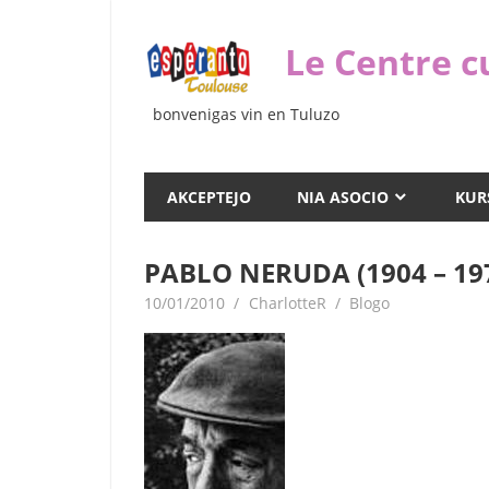
Iri
rekte
Le Centre c
al
la
bonvenigas vin en Tuluzo
enhavo
AKCEPTEJO
NIA ASOCIO
KUR
PABLO NERUDA (1904 – 19
10/01/2010
CharlotteR
Blogo