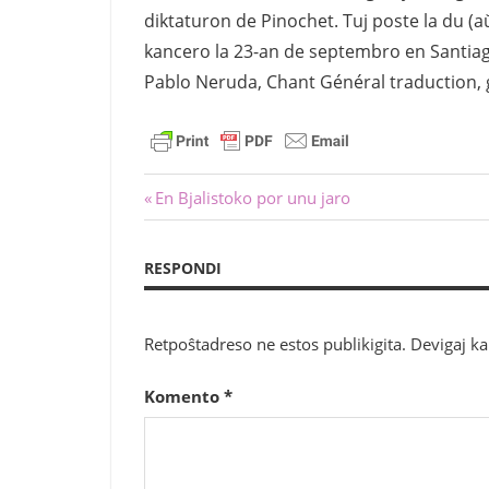
diktaturon de Pinochet. Tuj poste la du (aŭ
kancero la 23-an de septembro en Santiago
Pablo Neruda, Chant Général traduction, g
Navigado
Antaŭa
En Bjalistoko por unu jaro
afiŝo:
tra
RESPONDI
afiŝoj
Retpoŝtadreso ne estos publikigita.
Devigaj k
Komento
*