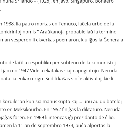
 la nuna Srilando – (1928), en Javo, Singapuro, Bonaero
.
. En 1938, lia patro mortas en Temuco, laĉefa urbo de la
j konkirintoj nomis ” Araŭkanoj-, probable laŭ la termino
saman vesperon li ekverkas poemaron, kiu iĝos la Ĝenerala
nto de laĉilia respubliko per subteno de la komunistoj.
d jam en 1947 Videla ekatakas siajn apogintojn. Neruda
ata lia enkarcerigo. Sed li kaŝas sinĉe aktivuloj, kie li
an kordileron kun sia manuskripto kaj … unu aŭ du boteloj
anto en Meksikourbo. En 1952 finiĝas la diktaturo. Neruda
aĝas foren. En 1969 li intencas iĝi prezidanto de ĉilio,
. Tamen la 11-an de septembro 1973, puĉo alportas la