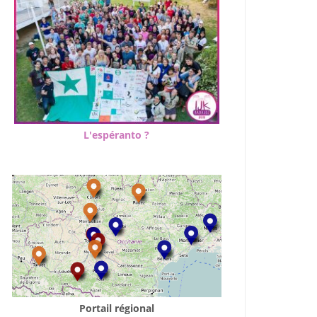
L'espéranto ?
Portail régional