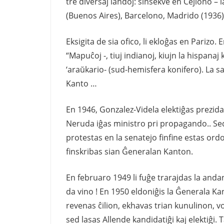
tre diversaj landoj: sinsekve en Cejlono –
(Buenos Aires), Barcelono, Madrido (1936)
Eksigita de sia ofico, li ekloĝas en Parizo
“Mapuĉoj -, tiuj indianoj, kiujn la hispana
‘araŭkario- (sud-hemisfera konifero). La 
Kanto …
En 1946, Gonzalez-Videla elektiĝas prezida
Neruda iĝas ministro pri propagando.. Se
protestas en la senatejo finfine estas ordon
finskribas sian Ĝeneralan Kanton.
En februaro 1949 li fuĝe trarajdas la and
da vino ! En 1950 eldoniĝis la Ĝenerala K
revenas ĉilion, ekhavas trian kunulinon, voj
sed lasas Allende kandidatiĝi kaj elektiĝi