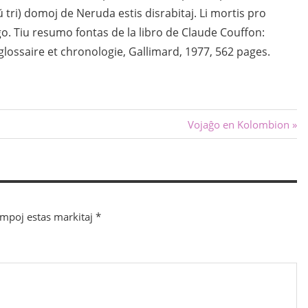
 tri) domoj de Neruda estis disrabitaj. Li mortis pro
. Tiu resumo fontas de la libro de Claude Couffon:
lossaire et chronologie, Gallimard, 1977, 562 pages.
Sekva
Vojaĝo en Kolombion
afiŝo:
ampoj estas markitaj
*