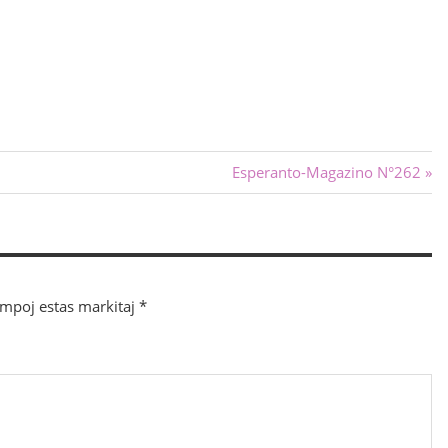
Sekva
Esperanto-Magazino N°262
afiŝo:
ampoj estas markitaj
*