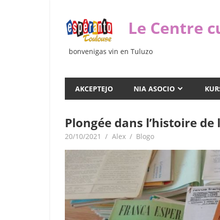
Iri
rekte
Le Centre c
al
la
bonvenigas vin en Tuluzo
enhavo
AKCEPTEJO
NIA ASOCIO
KUR
Plongée dans l’histoire de
20/10/2021
Alex
Blogo