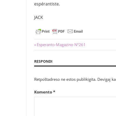
espérantiste.
JACK
Navigado
Antaŭa
Esperanto-Magazino N°261
afiŝo:
tra
RESPONDI
afiŝoj
Retpoŝtadreso ne estos publikigita.
Devigaj k
Komento
*