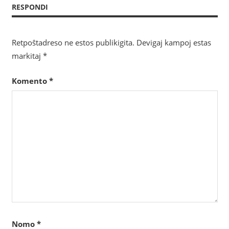
RESPONDI
afiŝoj
Retpoŝtadreso ne estos publikigita.
Devigaj kampoj estas
markitaj
*
Komento
*
Nomo
*