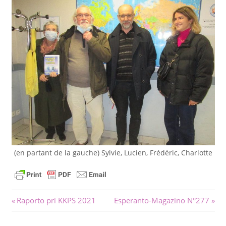
(en partant de la gauche) Sylvie, Lucien, Frédéric, Charlotte
Navigado
Antaŭa
Sekva
Raporto pri KKPS 2021
Esperanto-Magazino N°277
afiŝo:
afiŝo:
tra