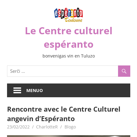
Iri
rekte
al
Le Centre culturel
la
enhavo
espéranto
bonvenigas vin en Tuluzo
MENUO
Rencontre avec le Centre Culturel
angevin d’Espéranto
23/02/2022
CharlotteR
Blogo