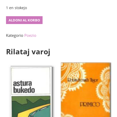
1 en stokejo
Du
ALDONI AL KORBO
el
kvanto
Kategorio
Poezio
Rilataj varoj