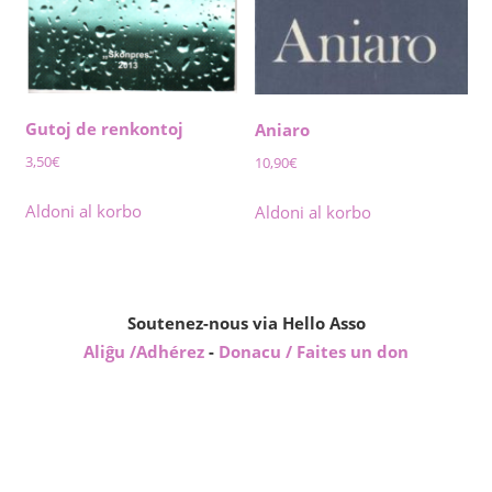
Gutoj de renkontoj
Aniaro
3,50
€
10,90
€
Aldoni al korbo
Aldoni al korbo
Soutenez-nous via Hello Asso
Aliĝu /Adhérez
-
Donacu / Faites un don