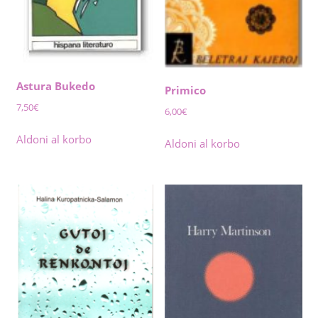
Astura Bukedo
Primico
7,50
€
6,00
€
Aldoni al korbo
Aldoni al korbo