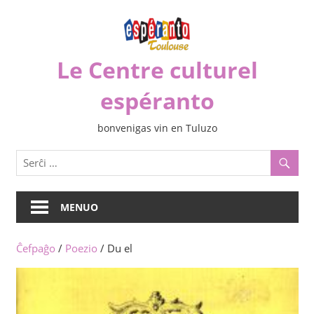
Iri
rekte
al
Le Centre culturel
la
enhavo
espéranto
bonvenigas vin en Tuluzo
MENUO
Ĉefpaĝo
/
Poezio
/ Du el