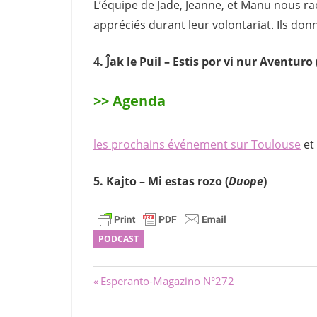
L’équipe de Jade, Jeanne, et Manu nous rac
appréciés durant leur volontariat. Ils don
4. Ĵak le Puil – Estis por vi nur Aventuro 
>> Agenda
les prochains événement sur Toulouse
et 
5. Kajto – Mi estas rozo (
Duope
)
PODCAST
Navigation
Previous
Esperanto-Magazino N°272
Post:
de