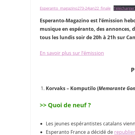
Esperanto_magazino273-24jan22_finale
Télécharger 
Esperanto-Magazino est l’émission hebd
musique en espéranto, des annonces, de
tous les lundis soir de 20h à 21h sur C
En savoir plus sur l’émission
P
Korvaks – Komputilo (
Memorante Go
>> Quoi de neuf ?
Les jeunes espérantistes catalans vienn
Esperanto France a décidé de
republie