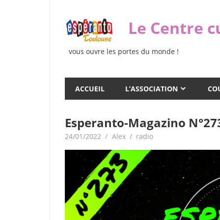
Skip
to
Le Centre c
content
vous ouvre les portes du monde !
ACCUEIL
L’ASSOCIATION
COU
Esperanto-Magazino N°27
24/01/2022
Alex
radio