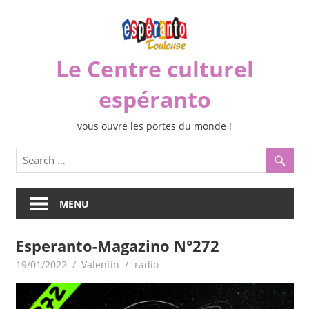
Skip
to
content
Le Centre culturel
espéranto
vous ouvre les portes du monde !
MENU
Esperanto-Magazino N°272
19/01/2022
Valentin
radio