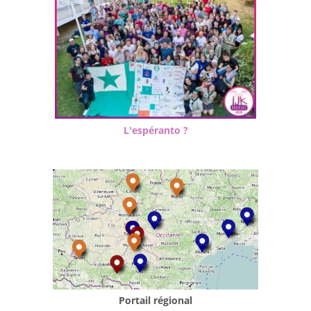
L'espéranto ?
Portail régional