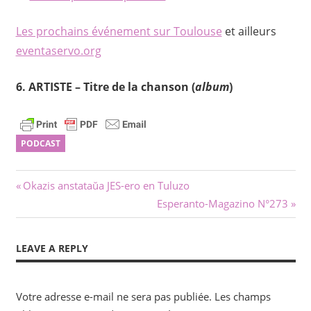
Les prochains événement sur Toulouse
et ailleurs
eventaservo.org
6. ARTISTE – Titre de la chanson (
album
)
PODCAST
Navigation
Previous
Okazis anstataŭa JES-ero en Tuluzo
Post:
Next
Esperanto-Magazino N°273
de
Post:
l’article
LEAVE A REPLY
Votre adresse e-mail ne sera pas publiée.
Les champs