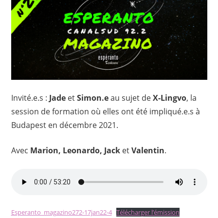
Invité.e.s :
Jade
et
Simon.e
au sujet de
X-Lingvo
, la
session de formation où elles ont été impliqué.e.s à
Budapest en décembre 2021.
Avec
Marion, Leonardo, Jack
et
Valentin
.
Esperanto_magazino272-17jan22-4
Télécharger l’émission