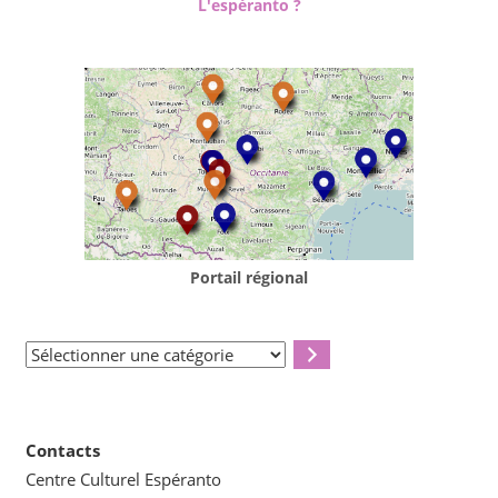
L'espéranto ?
Portail régional
Sélectionner
une
catégorie
Contacts
Centre Culturel Espéranto