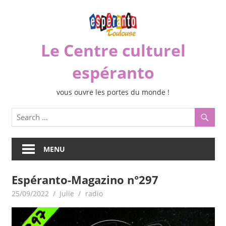
Skip
to
content
Le Centre culturel
espéranto
vous ouvre les portes du monde !
MENU
Espéranto-Magazino n°297
25/09/2022
Julie
radio