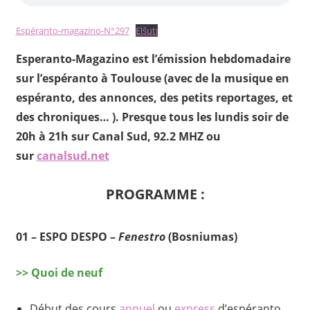
Espéranto-magazino-N°297
Elŝuti
Esperanto-Magazino est l’émission hebdomadaire
sur l’espéranto à Toulouse (avec de la musique en
espéranto, des annonces, des petits reportages, et
des chroniques… ). Presque tous les lundis soir de
20h à 21h sur Canal Sud, 92.2 MHZ ou
sur
canalsud.net
PROGRAMME :
01 – ESPO DESPO –
Fenestro
(Bosniumas)
>> Quoi de neuf
Début des cours
annuel
ou
express
d’espéranto