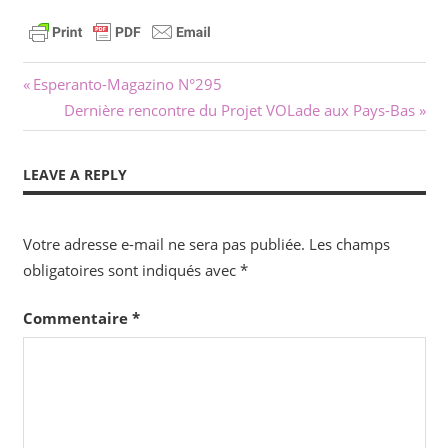
Navigation
Previous
Esperanto-Magazino N°295
Post:
Next
Dernière rencontre du Projet VOLade aux Pays-Bas
de
Post:
l’article
LEAVE A REPLY
Votre adresse e-mail ne sera pas publiée.
Les champs
obligatoires sont indiqués avec
*
Commentaire
*