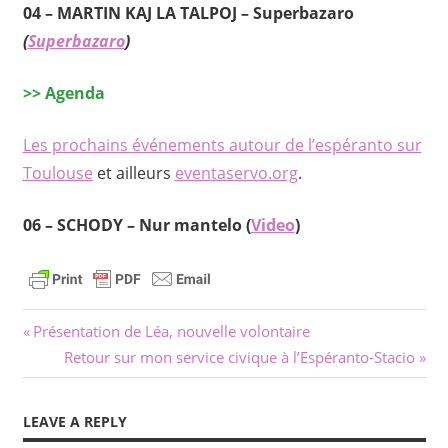
04 –
MARTIN KAJ LA TALPOJ – Superbazaro
(
Superbazaro
)
>> Agenda
Les prochains événements autour de l’espéranto sur
Toulouse
et ailleurs
eventaservo.org
.
06 –
SCHODY – Nur mantelo
(
Video
)
Navigation
Previous
Présentation de Léa, nouvelle volontaire
Post:
Next
Retour sur mon service civique à l’Espéranto-Stacio
de
Post:
l’article
LEAVE A REPLY