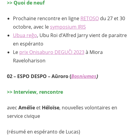
>
>
Quoi de neuf
Prochaine rencontre en ligne
RETOSO
du 27 et 30
octobre, avec le
symposium IRIS
Ubua reĝo
, Ubu Roi d’Alfred Jarry vient de paraitre
en espéranto
Le
prix Onisaburo DEGUĈI
2023
à Miora
Raveloharison
02
– ESPO DESPO – Aŭroro (
Bosniumas
)
>>
Interview, rencontre
avec
Amélie
et
Héloïse
, nouvelles volontaires en
service civique
(résumé en espéranto de Lucas)