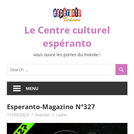
Skip
to
content
Le Centre culturel
espéranto
vous ouvre les portes du monde !
MENU
Esperanto-Magazino N°327
11/09/2023
marion
radio