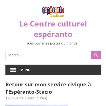
Skip
to
content
Le Centre culturel
espéranto
vous ouvre les portes du monde !
MENU
Retour sur mon service civique à
l’Espéranto-Stacio
17/09/2023
Julie
Blog