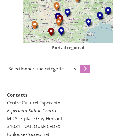
Portail régional
Sélectionner
une
catégorie
Contacts
Centre Culturel Espéranto
Esperanto-Kultur-Centro
MDA, 3 place Guy Hersant
31031 TOULOUSE CEDEX
toulouse@occeo.net