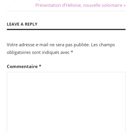
Post:
Next
Présentation d’Héloïse, nouvelle volontaire
de
Post:
l’article
LEAVE A REPLY
Votre adresse e-mail ne sera pas publiée.
Les champs
obligatoires sont indiqués avec
*
Commentaire
*