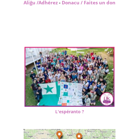
Aliĝu /Adhérez
-
Donacu / Faites un don
L'espéranto ?