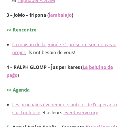
et
l’alphabet ADLAM
3 – JoMo – fripona (
Ĵambalajo
)
>> Rencontre
La maison de la guinée 31 présente son nouveau
projet
, ils ont besoin de vous!
4 – RALPH GLOMP – Ĵus per kares (
La beluino de
paĝo
)
>> Agenda
Les prochains événements autour de l’espéranto
sur Toulouse
et ailleurs
eventaservo.org