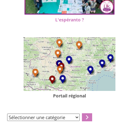
L'espéranto ?
Portail régional
Sélectionner
une
catégorie