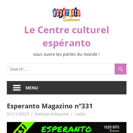
Skip
to
content
Le Centre culturel
espéranto
vous ouvre les portes du monde !
MENU
Esperanto Magazino n°331
01/11/2023
heloise.lellouche
radio