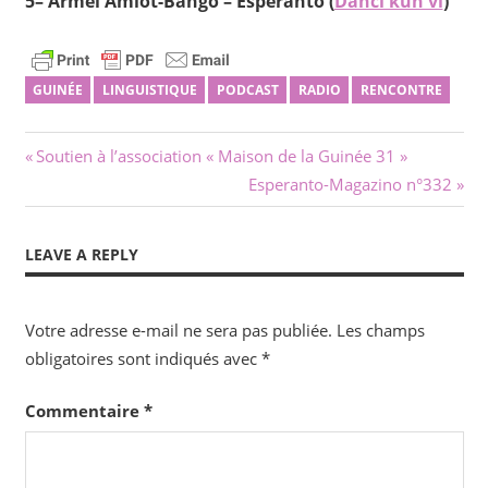
5– Armel Amiot-Banĝo – Esperanto (
Danci kun vi
)
GUINÉE
LINGUISTIQUE
PODCAST
RADIO
RENCONTRE
Navigation
Previous
Soutien à l’association « Maison de la Guinée 31 »
Post:
Next
Esperanto-Magazino n°332
de
Post:
l’article
LEAVE A REPLY
Votre adresse e-mail ne sera pas publiée.
Les champs
obligatoires sont indiqués avec
*
Commentaire
*