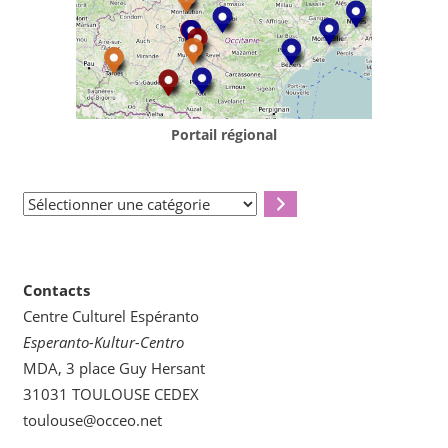
Portail régional
Sélectionner
une
catégorie
Contacts
Centre Culturel Espéranto
Esperanto-Kultur-Centro
MDA, 3 place Guy Hersant
31031 TOULOUSE CEDEX
toulouse@occeo.net