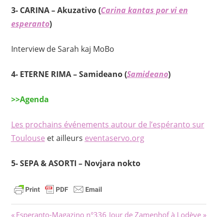
3- CARINA – Akuzativo (
Carina kantas por vi en
esperanto
)
Interview de Sarah kaj MoBo
4- ETERNE RIMA – Samideano (
Samideano
)
>>Agenda
Les prochains événements autour de l’espéranto sur
Toulouse
et ailleurs
eventaservo.org
5-
SEPA & ASORTI – Novjara nokto
Navigation
Previous
Next
Esperanto-Magazino n°336
Jour de Zamenhof à Lodève