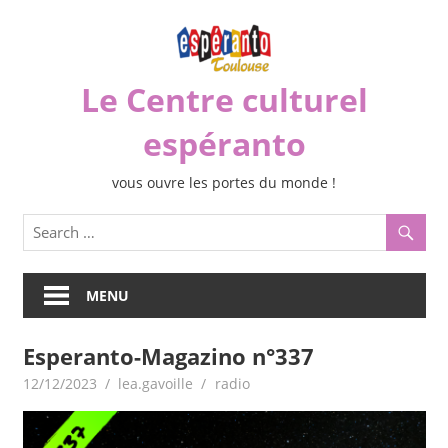
Skip
to
content
Le Centre culturel
espéranto
vous ouvre les portes du monde !
MENU
Esperanto-Magazino n°337
12/12/2023
lea.gavoille
radio